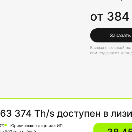
от 384
Заказать
В связи с высокой в
вам подскажет мене
63 374 Th/s доступен в лиз
0%
Юридическое лицо или ИП
 до 500 млн рублей