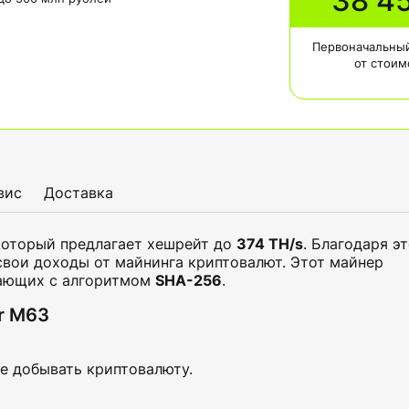
38 4
Первоначальный
от стоим
вис
Доставка
оторый предлагает хешрейт до
374 TH/s
. Благодаря э
свои доходы от майнинга криптовалют. Этот майнер
тающих с алгоритмом
SHA-256
.
r M63
е добывать криптовалюту.