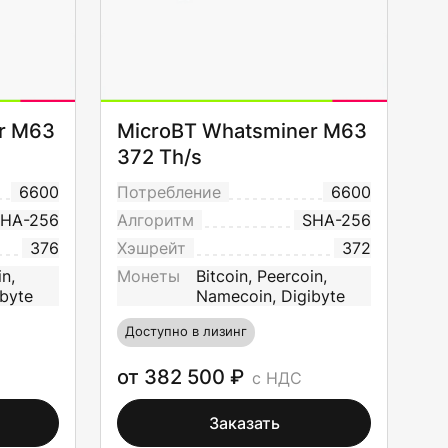
r M63
MicroBT Whatsminer M63
372 Th/s
6600
Потребление
6600
HA-256
Алгоритм
SHA-256
376
Хэшрейт
372
in,
Монеты
Bitcoin, Peercoin,
byte
Namecoin, Digibyte
Доступно в лизинг
от 382 500 ₽
с НДС
Заказать