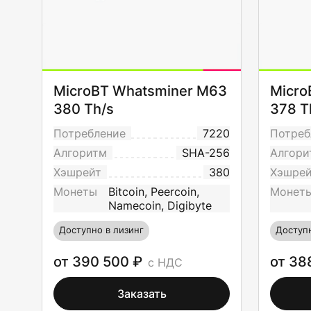
MicroBT Whatsminer M63
Micro
380 Th/s
378 T
Потребление
7220
Потреб
Алгоритм
SHA-256
Алгори
Хэшрейт
380
Хэшре
Монеты
Bitcoin, Peercoin,
Монет
Namecoin, Digibyte
Доступно в лизинг
Доступн
от 390 500 ₽
от 38
с НДС
Заказать