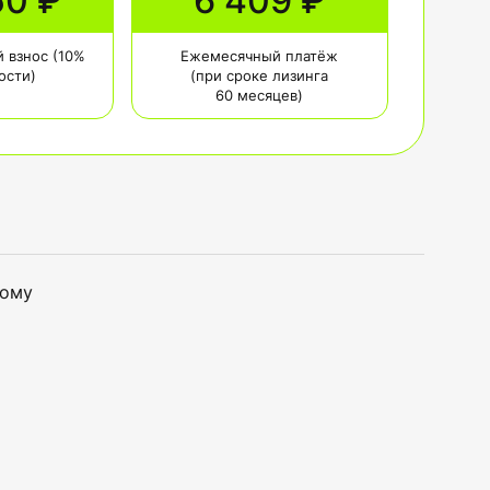
50 ₽
6 409 ₽
 взнос (10%
Ежемесячный платёж
ости)
(при сроке лизинга
60 месяцев)
тому