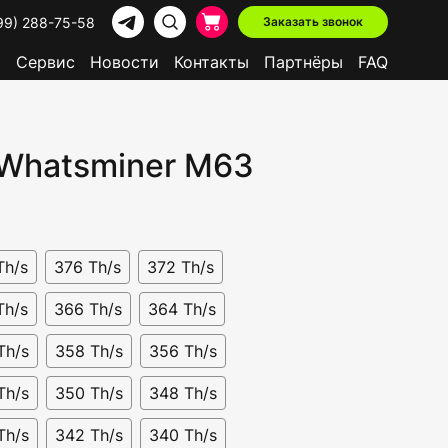
99) 288-75-58
Заказать звонок
р
Сервис
Новости
Контакты
Партнёры
FAQ
 Whatsminer M63
В наличии
Доступно в лизинг
Th/s
376 Th/s
372 Th/s
Th/s
366 Th/s
364 Th/s
Th/s
358 Th/s
356 Th/s
Th/s
350 Th/s
348 Th/s
Th/s
342 Th/s
340 Th/s