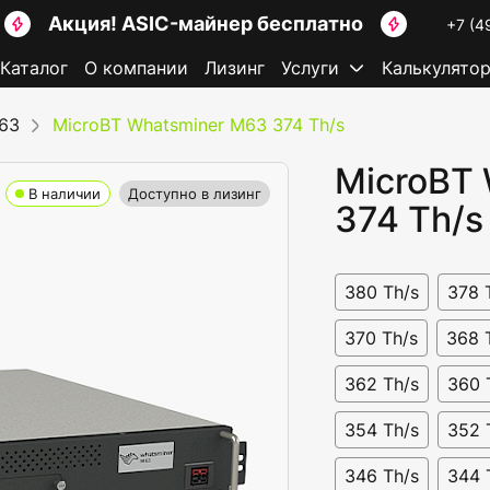
Акция! ASIC-майнер бесплатно
+7 (4
Каталог
О компании
Лизинг
Услуги
Калькулято
63
MicroBT Whatsminer M63 374 Th/s
MicroBT
В наличии
Доступно в лизинг
374 Th/s
380 Th/s
378 
370 Th/s
368 
362 Th/s
360 
354 Th/s
352 
346 Th/s
344 