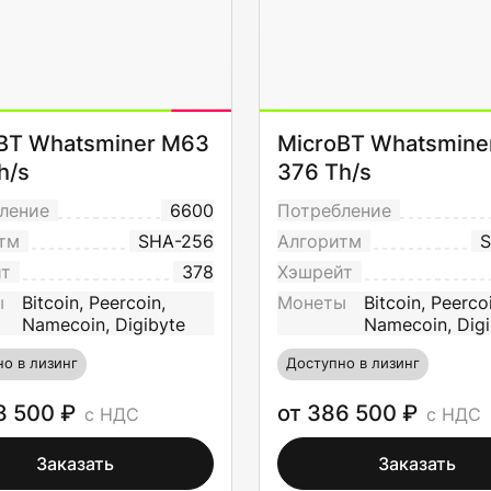
BT Whatsminer M63
MicroBT Whatsmine
h/s
376 Th/s
ление
6600
Потребление
тм
SHA-256
Алгоритм
S
йт
378
Хэшрейт
ы
Bitcoin, Peercoin,
Монеты
Bitcoin, Peerco
Namecoin, Digibyte
Namecoin, Digi
о в лизинг
Доступно в лизинг
8 500 ₽
от 386 500 ₽
с НДС
с НДС
Заказать
Заказать