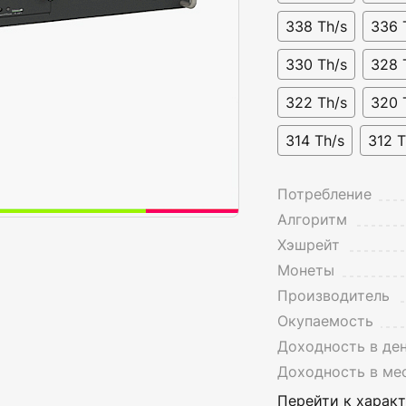
338 Th/s
336 
330 Th/s
328 
322 Th/s
320 
314 Th/s
312 T
Потребление
Алгоритм
Хэшрейт
Монеты
Производитель
Окупаемость
Доходность в де
Доходность в ме
Перейти к харак