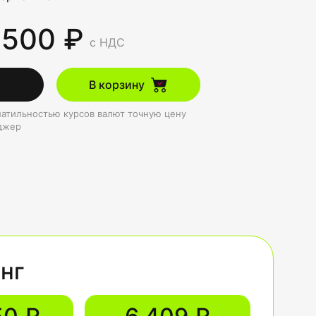
 500 ₽
с НДС
В корзину
олатильностью курсов валют точную цену
джер
инг