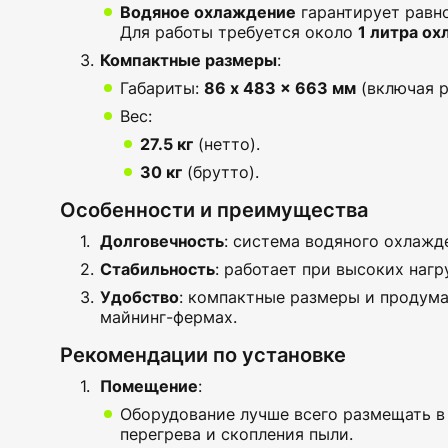
Водяное охлаждение
гарантирует равн
Для работы требуется около
1 литра о
Компактные размеры
:
Габариты:
86 x 483 x 663 мм
(включая р
Вес:
27.5 кг
(нетто).
30 кг
(брутто).
Особенности и преимущества
Долговечность
: система водяного охлажд
Стабильность
: работает при высоких нагр
Удобство
: компактные размеры и продума
майнинг-фермах.
Рекомендации по установке
Помещение
:
Оборудование лучше всего размещать 
перегрева и скопления пыли.