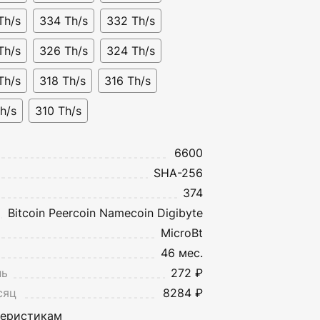
Th/s
334 Th/s
332 Th/s
Th/s
326 Th/s
324 Th/s
Th/s
318 Th/s
316 Th/s
h/s
310 Th/s
6600
SHA-256
374
Bitcoin
Peercoin
Namecoin
Digibyte
MicroBt
46 мес.
нь
272 ₽
сяц
8284 ₽
теристикам