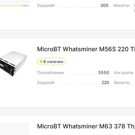
Хэшрейт
300
Монеты
MicroBT Whatsminer M56S 220 T
В наличии
Потребление
5550
Алгоритм
Хэшрейт
220
Монеты
MicroBT Whatsminer M63 378 Th