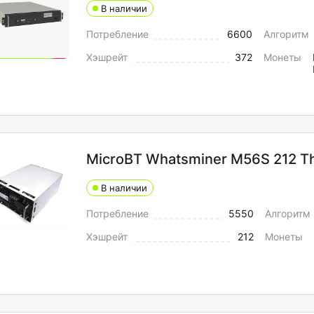
В наличии
Потребление
6600
Алгоритм
Хэшрейт
372
Монеты
MicroBT Whatsminer M56S 212 T
В наличии
Потребление
5550
Алгоритм
Хэшрейт
212
Монеты