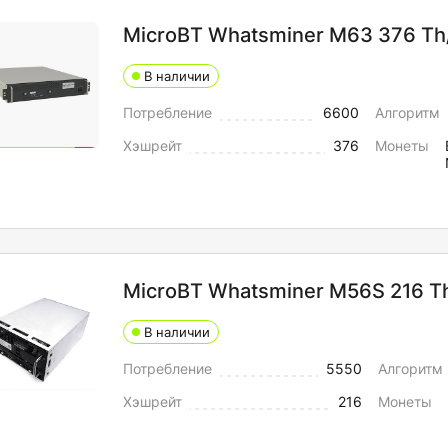
MicroBT Whatsminer M63 376 Th
В наличии
Потребление
6600
Алгоритм
Хэшрейт
376
Монеты
MicroBT Whatsminer M56S 216 T
В наличии
Потребление
5550
Алгоритм
Хэшрейт
216
Монеты