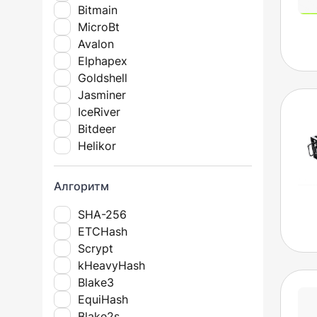
Bitmain
MicroBt
Avalon
Elphapex
Goldshell
Jasminer
IceRiver
Bitdeer
Helikor
Алгоритм
SHA-256
ETCHash
Scrypt
kHeavyHash
Blake3
EquiHash
Blake2s