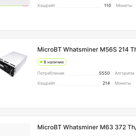
Хэшрейт
110
Монеты
MicroBT Whatsminer M56S 214 T
В наличии
Потребление
5550
Алгоритм
Хэшрейт
214
Монеты
MicroBT Whatsminer M63 372 Th