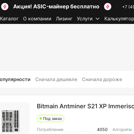
Акция! ASIC-майнер бесплатно
+7 (4
Каталог
О компании
Лизинг
Услуги
Калькулято
популярности
Сначала дешевле
Сначала дороже
Bitmain Antminer S21 XP Immeris
Под заказ
Потребление
4050
Алгоритм