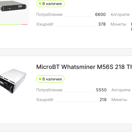
В наличии
Потребление
6600
Алгоритм
Хэшрейт
378
Монеты
MicroBT Whatsminer M56S 218 T
В наличии
Потребление
5550
Алгоритм
Хэшрейт
218
Монеты