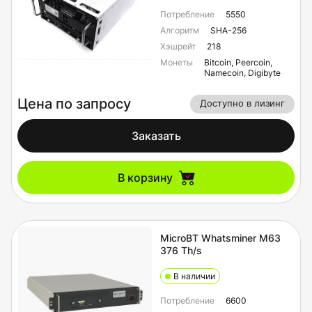
Потребление
5550
Алгоритм
SHA-256
Хэшрейт
218
Монеты
Bitcoin, Peercoin,
Namecoin, Digibyte
Цена по запросу
Доступно в лизинг
Заказать
В корзину
MicroBT Whatsminer M63
376 Th/s
В наличии
Потребление
6600