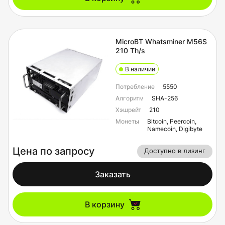
MicroBT Whatsminer M56S
210 Th/s
В наличии
Потребление
5550
Алгоритм
SHA-256
Хэшрейт
210
Монеты
Bitcoin, Peercoin,
Namecoin, Digibyte
Цена по запросу
Доступно в лизинг
Заказать
В корзину