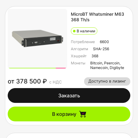
MicroBT Whatsminer M63
368 Th/s
В наличии
Потребление
6600
Алгоритм
SHA-256
Хэшрейт
368
Монеты
Bitcoin, Peercoin,
Namecoin, Digibyte
от 378 500 ₽
Доступно в лизинг
с НДС
Заказать
В корзину