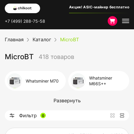
Акция! ASIC-майнер бесплатно
+7 (499) 288-75-58
Главная
Каталог
MicroBT
MicroBT
418 товаров
Whatsminer
Whatsminer M70
M66S++
Whatsminer
Развернуть
Whatsminer M66S
M66S+
Фильтр
0
Whatsminer M66
Whatsminer M64