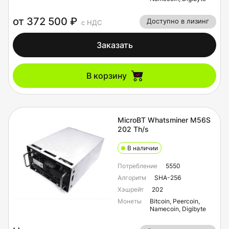
от 372 500 ₽
Доступно в лизинг
с НДС
Заказать
В корзину
MicroBT Whatsminer M56S
202 Th/s
В наличии
Потребление
5550
Алгоритм
SHA-256
Хэшрейт
202
Монеты
Bitcoin, Peercoin,
Namecoin, Digibyte