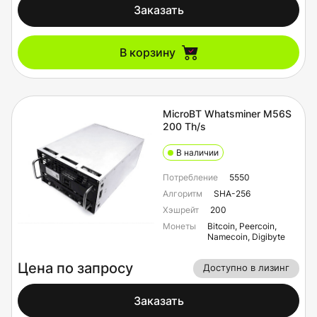
Заказать
В корзину
MicroBT Whatsminer M56S
200 Th/s
В наличии
Потребление
5550
Алгоритм
SHA-256
Хэшрейт
200
Монеты
Bitcoin, Peercoin,
Namecoin, Digibyte
Цена по запросу
Доступно в лизинг
Заказать