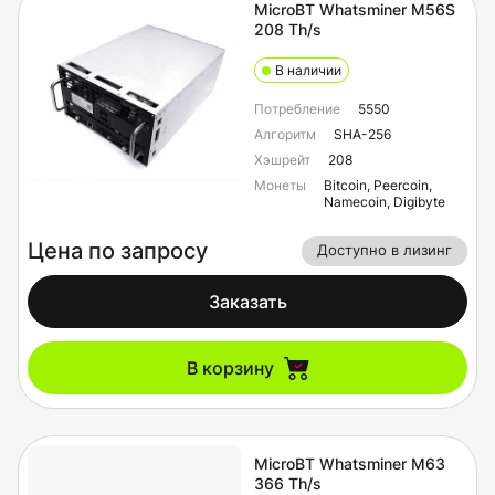
MicroBT Whatsminer M56S
208 Th/s
В наличии
Потребление
5550
Алгоритм
SHA-256
Хэшрейт
208
Монеты
Bitcoin, Peercoin,
Namecoin, Digibyte
Цена по запросу
Доступно в лизинг
Заказать
В корзину
MicroBT Whatsminer M63
366 Th/s