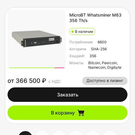
MicroBT Whatsminer M63
356 Th/s
В наличии
Потребление
6600
Алгоритм
SHA-256
Хэшрейт
356
Монеты
Bitcoin, Peercoin,
Namecoin, Digibyte
от 366 500 ₽
Доступно в лизинг
с НДС
Заказать
В корзину