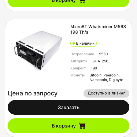
В корзину
MicroBT Whatsminer M56S
198 Th/s
В наличии
Потребление
5550
Алгоритм
SHA-256
Хэшрейт
198
Монеты
Bitcoin, Peercoin,
Namecoin, Digibyte
Цена по запросу
Доступно в лизинг
Заказать
В корзину