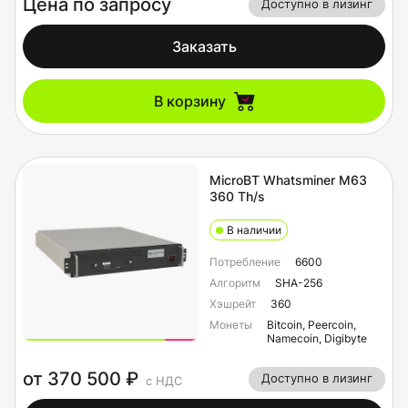
Цена по запросу
Доступно в лизинг
Заказать
В корзину
MicroBT Whatsminer M63
360 Th/s
В наличии
Потребление
6600
Алгоритм
SHA-256
Хэшрейт
360
Монеты
Bitcoin, Peercoin,
Namecoin, Digibyte
от 370 500 ₽
Доступно в лизинг
с НДС