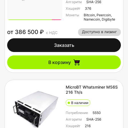
Алгоритм
SHA-256
Хэшрейт
376
Монеты
Bitcoin, Peercoin,
Namecoin, Digibyte
от 386 500 ₽
Доступно в лизинг
с НДС
Заказать
В корзину
MicroBT Whatsminer M56S
216 Th/s
В наличии
Потребление
5550
Алгоритм
SHA-256
Хэшрейт
216