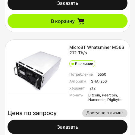
Заказать
В корзину
MicroBT Whatsminer M56S
212 Th/s
В наличии
Потребление
5550
Алгоритм
SHA-256
Хэшрейт
212
Монеты
Bitcoin, Peercoin,
Namecoin, Digibyte
Цена по запросу
Доступно в лизинг
Заказать