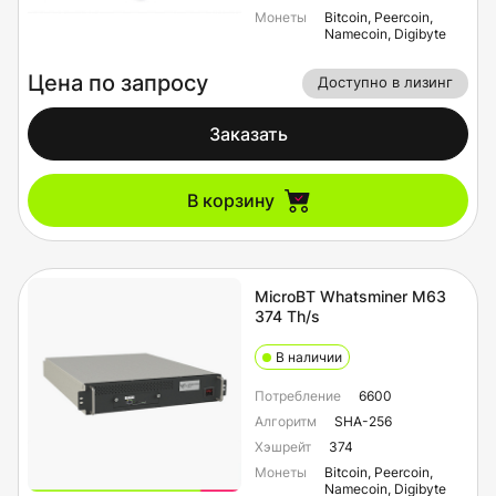
Монеты
Bitcoin, Peercoin,
Namecoin, Digibyte
Цена по запросу
Доступно в лизинг
Заказать
В корзину
MicroBT Whatsminer M63
374 Th/s
В наличии
Потребление
6600
Алгоритм
SHA-256
Хэшрейт
374
Монеты
Bitcoin, Peercoin,
Namecoin, Digibyte