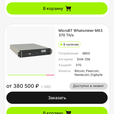
В корзину
MicroBT Whatsminer M63
370 Th/s
В наличии
Потребление
6600
Алгоритм
SHA-256
Хэшрейт
370
Монеты
Bitcoin, Peercoin,
Namecoin, Digibyte
от 380 500 ₽
Доступно в лизинг
с НДС
Заказать
В корзину