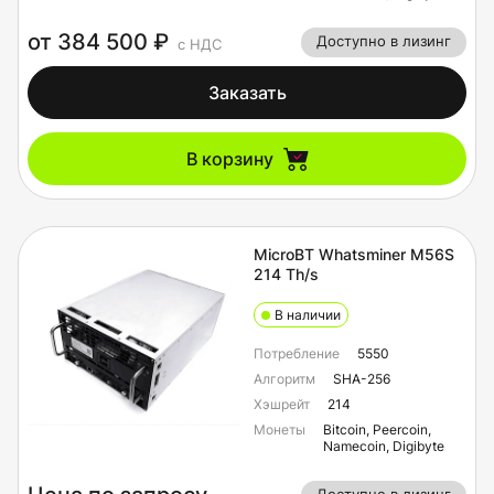
от 384 500 ₽
Доступно в лизинг
с НДС
Заказать
В корзину
MicroBT Whatsminer M56S
214 Th/s
В наличии
Потребление
5550
Алгоритм
SHA-256
Хэшрейт
214
Монеты
Bitcoin, Peercoin,
Namecoin, Digibyte