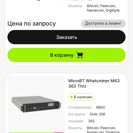
Монеты
Bitcoin, Peercoin,
Namecoin, Digibyte
Цена по запросу
Доступно в лизинг
Заказать
В корзину
MicroBT Whatsminer M63
362 Th/s
В наличии
Потребление
6600
Алгоритм
SHA-256
Хэшрейт
362
Монеты
Bitcoin, Peercoin,
Namecoin, Digibyte