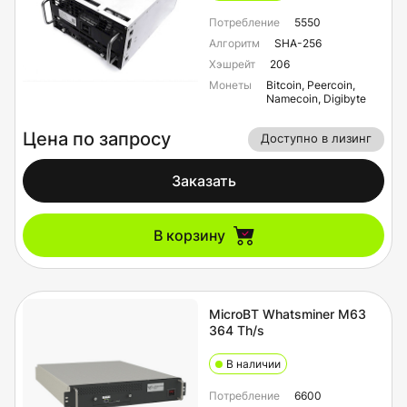
Потребление
5550
Алгоритм
SHA-256
Хэшрейт
206
Монеты
Bitcoin, Peercoin,
Namecoin, Digibyte
Цена по запросу
Доступно в лизинг
Заказать
В корзину
MicroBT Whatsminer M63
364 Th/s
В наличии
Потребление
6600