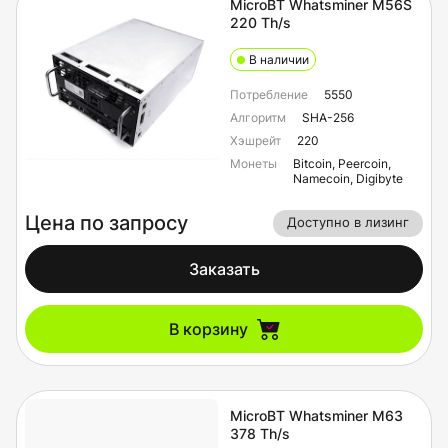
MicroBT Whatsminer M56S
220 Th/s
Whatsminer
Whatsminer
M63S++
M63S+
В наличии
Потребление
5550
Whatsminer M63S
Whatsminer M63
Алгоритм
SHA-256
Хэшрейт
220
Монеты
Bitcoin, Peercoin,
Namecoin, Digibyte
Whatsminer M61S
Whatsminer M61
Цена по запросу
Доступно в лизинг
Whatsminer
Whatsminer
Заказать
M60S++
M60S+
В корзину
Whatsminer M60S
Whatsminer M60
Whatsminer
Whatsminer
MicroBT Whatsminer M63
M56S++
M56S+
378 Th/s