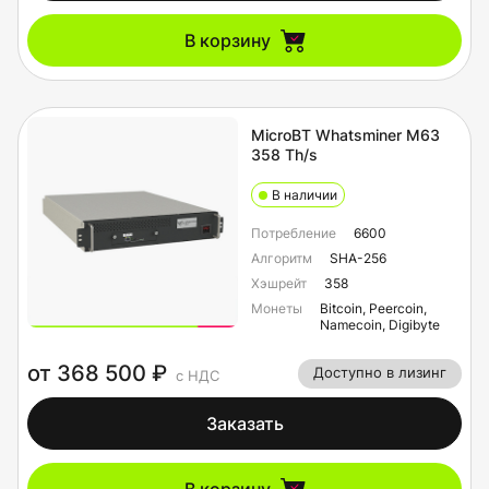
В корзину
MicroBT Whatsminer M63
358 Th/s
В наличии
Потребление
6600
Алгоритм
SHA-256
Хэшрейт
358
Монеты
Bitcoin, Peercoin,
Namecoin, Digibyte
от 368 500 ₽
Доступно в лизинг
с НДС
Заказать