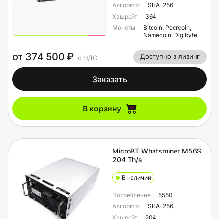
Алгоритм
SHA-256
Хэшрейт
364
Монеты
Bitcoin, Peercoin,
Namecoin, Digibyte
от 374 500 ₽
Доступно в лизинг
с НДС
Заказать
В корзину
MicroBT Whatsminer M56S
204 Th/s
В наличии
Потребление
5550
Алгоритм
SHA-256
Хэшрейт
204