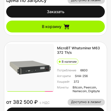
Цена по запросу
Доступно в лизинг
Заказать
В корзину
MicroBT Whatsminer M63
372 Th/s
В наличии
Потребление
6600
Алгоритм
SHA-256
Хэшрейт
372
Монеты
Bitcoin, Peercoin,
Namecoin, Digibyte
от 382 500 ₽
Доступно в лизинг
с НДС