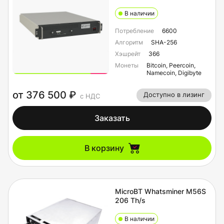
В наличии
Потребление
6600
Алгоритм
SHA-256
Хэшрейт
366
Монеты
Bitcoin, Peercoin,
Namecoin, Digibyte
от 376 500 ₽
Доступно в лизинг
с НДС
Заказать
В корзину
MicroBT Whatsminer M56S
206 Th/s
В наличии