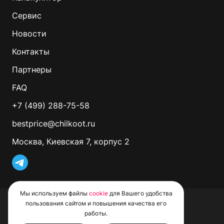
Сервис
Новости
Контакты
Партнеры
FAQ
+7 (499) 288-75-58
bestprice@chilkoot.ru
Москва, Киевская 7, корпус 2
Мы используем файлы
cookie
для Вашего удобства
© 2026 CHILKOOT. Все права защищены
пользования сайтом и повышения качества его
Политика обработки файлов Cookie
работы.
Пользовательское соглашение