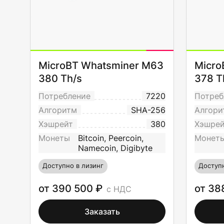
MicroBT Whatsminer M63
Micro
380 Th/s
378 T
Потребление
7220
Потреб
Алгоритм
SHA-256
Алгори
Хэшрейт
380
Хэшре
Монеты
Bitcoin, Peercoin,
Монет
Namecoin, Digibyte
Доступно в лизинг
Доступн
от 390 500 ₽
от 38
с НДС
Заказать