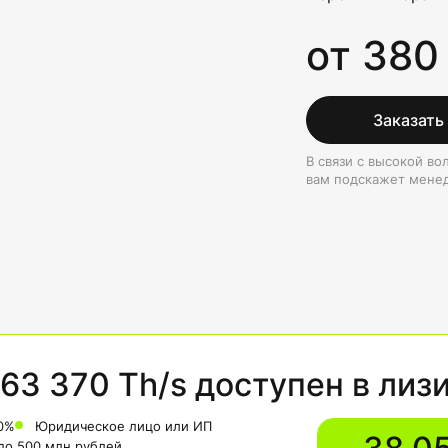
от 380
Заказать
В связи с высокой в
вам подскажет мене
63 370 Th/s доступен в лиз
0%
Юридическое лицо или ИП
 до 500 млн рублей