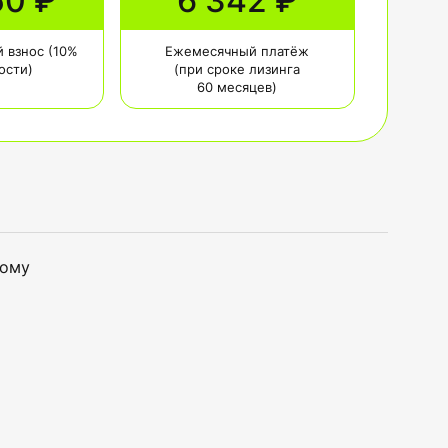
50 ₽
6 342 ₽
 взнос (10%
Ежемесячный платёж
ости)
(при сроке лизинга
60 месяцев)
тому