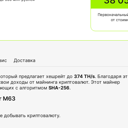
38 0
Первоначальный
от стоим
вис
Доставка
оторый предлагает хешрейт до
374 TH/s
. Благодаря э
свои доходы от майнинга криптовалют. Этот майнер
тающих с алгоритмом
SHA-256
.
r M63
е добывать криптовалюту.