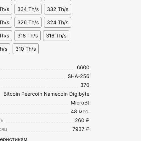
Th/s
334 Th/s
332 Th/s
Th/s
326 Th/s
324 Th/s
Th/s
318 Th/s
316 Th/s
h/s
310 Th/s
6600
SHA-256
370
Bitcoin
Peercoin
Namecoin
Digibyte
MicroBt
48 мес.
нь
260 ₽
сяц
7937 ₽
теристикам