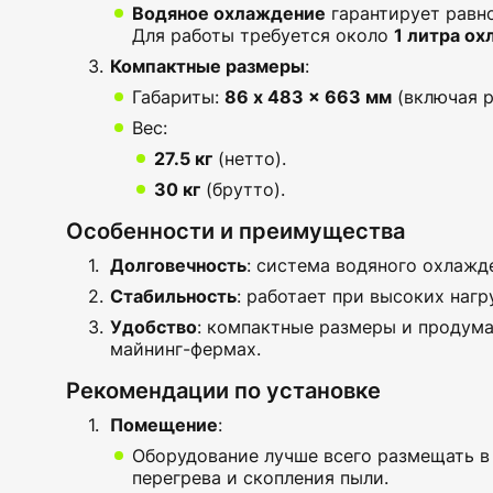
Водяное охлаждение
гарантирует равн
Для работы требуется около
1 литра о
Компактные размеры
:
Габариты:
86 x 483 x 663 мм
(включая р
Вес:
27.5 кг
(нетто).
30 кг
(брутто).
Особенности и преимущества
Долговечность
: система водяного охлажд
Стабильность
: работает при высоких нагр
Удобство
: компактные размеры и продума
майнинг-фермах.
Рекомендации по установке
Помещение
:
Оборудование лучше всего размещать 
перегрева и скопления пыли.