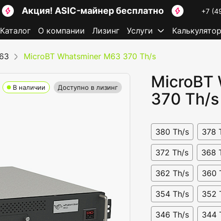
Акция! ASIC-майнер бесплатно
+7 (4
Каталог
О компании
Лизинг
Услуги
Калькулято
63
MicroBT Whatsminer M63 370 Th/s
MicroBT
В наличии
Доступно в лизинг
370 Th/s
380 Th/s
378 
372 Th/s
368 
362 Th/s
360 
354 Th/s
352 
346 Th/s
344 