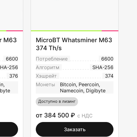
r M63
MicroBT Whatsminer M63
374 Th/s
6600
Потребление
6600
HA-256
Алгоритм
SHA-256
376
Хэшрейт
374
in,
Монеты
Bitcoin, Peercoin,
byte
Namecoin, Digibyte
Доступно в лизинг
от 384 500 ₽
с НДС
Заказать