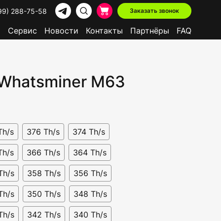
99) 288-75-58
Заказать звонок
р
Сервис
Новости
Контакты
Партнёры
FAQ
 Whatsminer M63
В наличии
Доступно в лизинг
Th/s
376 Th/s
374 Th/s
Th/s
366 Th/s
364 Th/s
Th/s
358 Th/s
356 Th/s
Th/s
350 Th/s
348 Th/s
Th/s
342 Th/s
340 Th/s