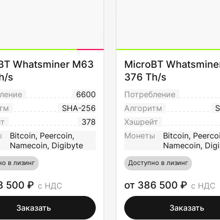
BT Whatsminer M63
MicroBT Whatsmine
h/s
376 Th/s
ление
6600
Потребление
тм
SHA-256
Алгоритм
S
йт
378
Хэшрейт
ы
Bitcoin, Peercoin,
Монеты
Bitcoin, Peerco
Namecoin, Digibyte
Namecoin, Digi
о в лизинг
Доступно в лизинг
8 500 ₽
от 386 500 ₽
с НДС
с НДС
Заказать
Заказать