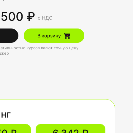
 500 ₽
с НДС
В корзину
олатильностью курсов валют точную цену
джер
инг