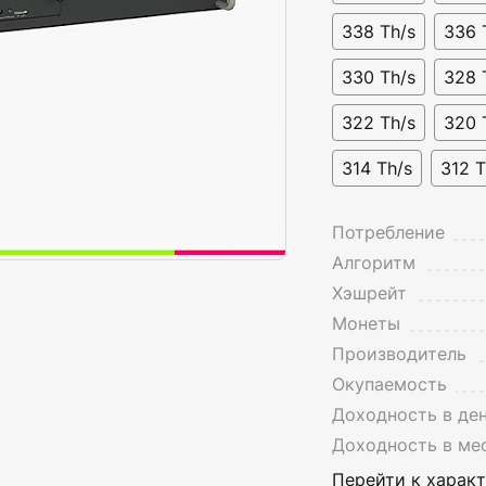
338 Th/s
336 
330 Th/s
328 
322 Th/s
320 
314 Th/s
312 T
Потребление
Алгоритм
Хэшрейт
Монеты
Производитель
Окупаемость
Доходность в де
Доходность в ме
Перейти к харак