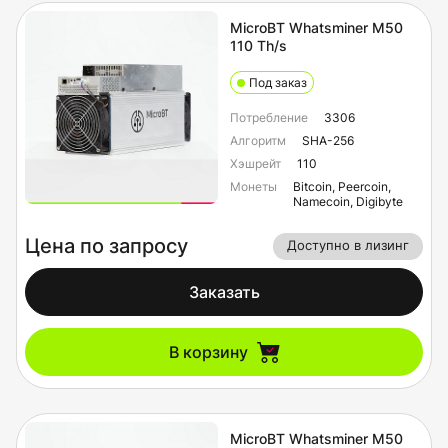
MicroBT Whatsminer M50
110 Th/s
Под заказ
Потребление
3306
Алгоритм
SHA-256
Хэшрейт
110
Монеты
Bitcoin, Peercoin,
Namecoin, Digibyte
Цена по запросу
Доступно в лизинг
Заказать
В корзину
MicroBT Whatsminer M50