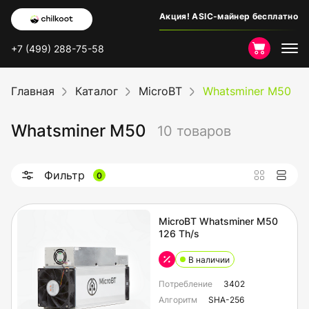
Акция! ASIC-майнер бесплатно
+7 (499) 288-75-58
Главная
Каталог
MicroBT
Whatsminer M50
Whatsminer M50
10 товаров
Фильтр
0
MicroBT Whatsminer M50
126 Th/s
В наличии
Потребление
3402
Алгоритм
SHA-256