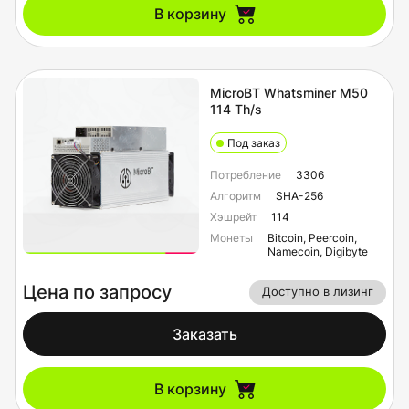
В корзину
MicroBT Whatsminer M50
114 Th/s
Под заказ
Потребление
3306
Алгоритм
SHA-256
Хэшрейт
114
Монеты
Bitcoin, Peercoin,
Namecoin, Digibyte
Цена по запросу
Доступно в лизинг
Заказать
В корзину