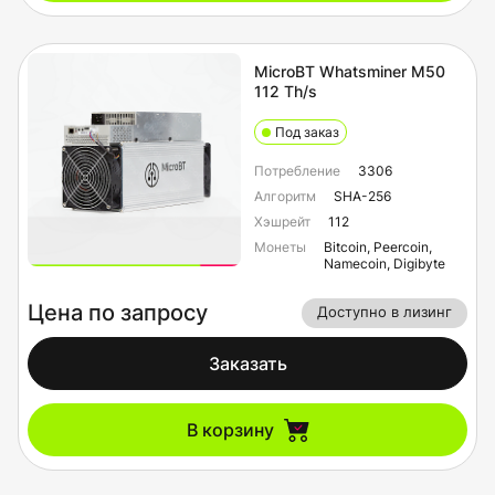
MicroBT Whatsminer M50
112 Th/s
Под заказ
Потребление
3306
Алгоритм
SHA-256
Хэшрейт
112
Монеты
Bitcoin, Peercoin,
Namecoin, Digibyte
Цена по запросу
Доступно в лизинг
Заказать
В корзину