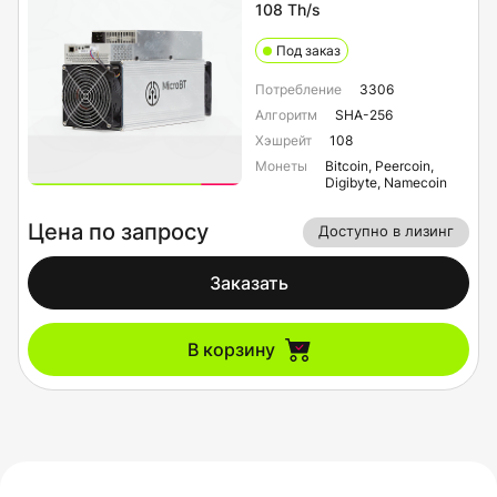
108 Th/s
Под заказ
Потребление
3306
Алгоритм
SHA-256
Хэшрейт
108
Монеты
Bitcoin, Peercoin,
Digibyte, Namecoin
Цена по запросу
Доступно в лизинг
Заказать
В корзину