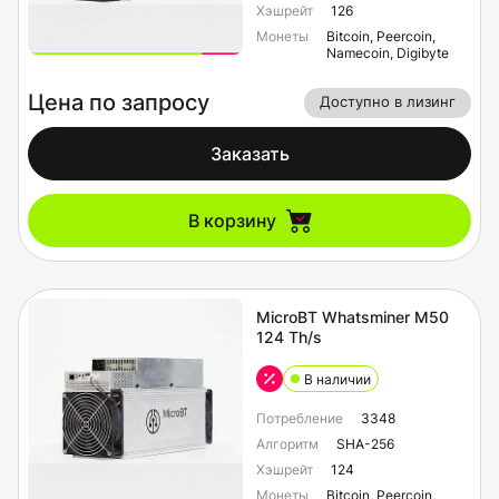
Хэшрейт
126
Монеты
Bitcoin, Peercoin,
Namecoin, Digibyte
Цена по запросу
Доступно в лизинг
Заказать
В корзину
MicroBT Whatsminer M50
124 Th/s
В наличии
Потребление
3348
Алгоритм
SHA-256
Хэшрейт
124
Монеты
Bitcoin, Peercoin,