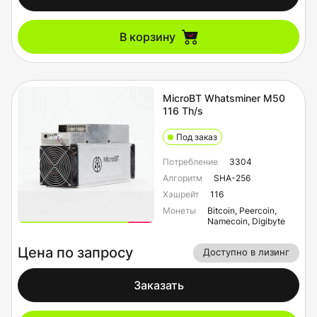
В корзину
MicroBT Whatsminer M50
116 Th/s
Под заказ
Потребление
3304
Алгоритм
SHA-256
Хэшрейт
116
Монеты
Bitcoin, Peercoin,
Namecoin, Digibyte
Цена по запросу
Доступно в лизинг
Заказать