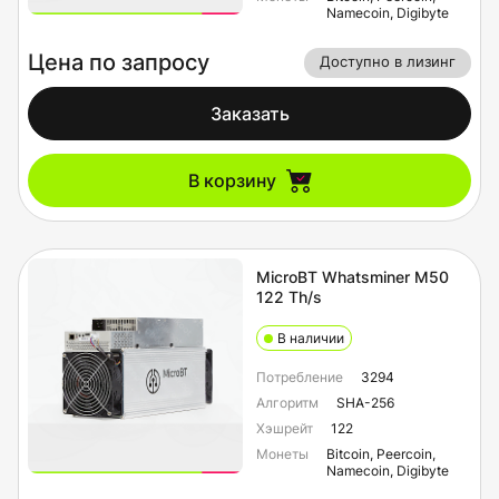
Namecoin, Digibyte
Цена по запросу
Доступно в лизинг
Заказать
В корзину
MicroBT Whatsminer M50
122 Th/s
В наличии
Потребление
3294
Алгоритм
SHA-256
Хэшрейт
122
Монеты
Bitcoin, Peercoin,
Namecoin, Digibyte