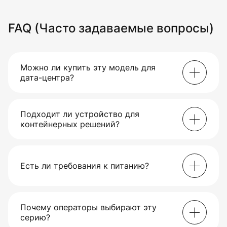
FAQ (Часто задаваемые вопросы)
Можно ли купить эту модель для
дата-центра?
Да, она рассчитана на промышленную
инфраструктуру и большие парки оборудования.
Подходит ли устройство для
контейнерных решений?
Да, конструкция позволяет работать в условиях
плотного размещения и переменных температур.
Есть ли требования к питанию?
Желательно использовать промышленную линию с
защитой от скачков напряжения и стабильной
Почему операторы выбирают эту
подачей мощности.
серию?