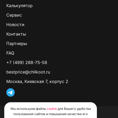
Калькулятор
Сервис
Новости
Контакты
Партнеры
FAQ
+7 (499) 288-75-58
bestprice@chilkoot.ru
Москва, Киевская 7, корпус 2
Мы используем файлы
cookie
для Вашего удобства
© 2026 CHILKOOT. Все права защищены
пользования сайтом и повышения качества его
Политика обработки файлов Cookie