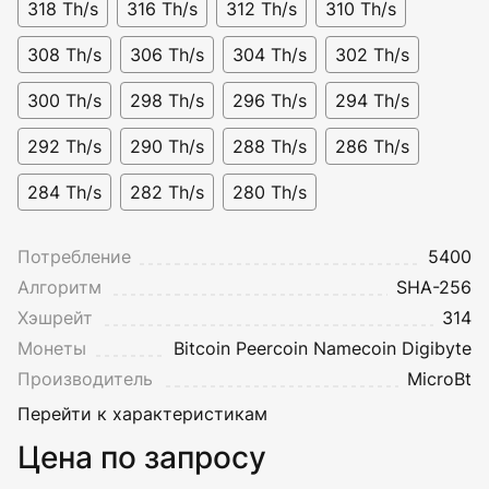
318 Th/s
316 Th/s
312 Th/s
310 Th/s
308 Th/s
306 Th/s
304 Th/s
302 Th/s
300 Th/s
298 Th/s
296 Th/s
294 Th/s
292 Th/s
290 Th/s
288 Th/s
286 Th/s
284 Th/s
282 Th/s
280 Th/s
Потребление
5400
Алгоритм
SHA-256
Хэшрейт
314
Монеты
Bitcoin
Peercoin
Namecoin
Digibyte
Производитель
MicroBt
Перейти к характеристикам
Цена по запросу