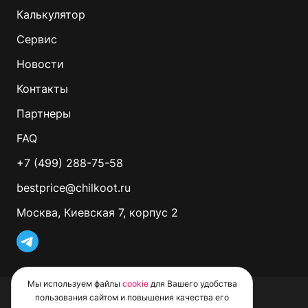
Калькулятор
Сервис
Новости
Контакты
Партнеры
FAQ
+7 (499) 288-75-58
bestprice@chilkoot.ru
Москва, Киевская 7, корпус 2
Мы используем файлы
cookie
для Вашего удобства
© 2026 CHILKOOT. Все права защищены
пользования сайтом и повышения качества его
Политика обработки файлов Cookie