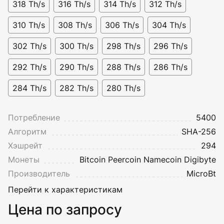
318 Th/s
316 Th/s
314 Th/s
312 Th/s
310 Th/s
308 Th/s
306 Th/s
304 Th/s
302 Th/s
300 Th/s
298 Th/s
296 Th/s
292 Th/s
290 Th/s
288 Th/s
286 Th/s
284 Th/s
282 Th/s
280 Th/s
Потребление
5400
Алгоритм
SHA-256
Хэшрейт
294
Монеты
Bitcoin
Peercoin
Namecoin
Digibyte
Производитель
MicroBt
Перейти к характеристикам
Цена по запросу