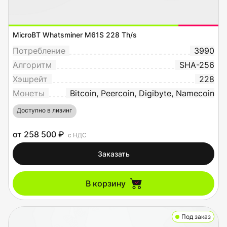
MicroBT Whatsminer M61S 228 Th/s
Потребление
3990
Алгоритм
SHA-256
Хэшрейт
228
Монеты
Bitcoin, Peercoin, Digibyte, Namecoin
Доступно в лизинг
от 258 500 ₽
с НДС
Заказать
В корзину
Под заказ