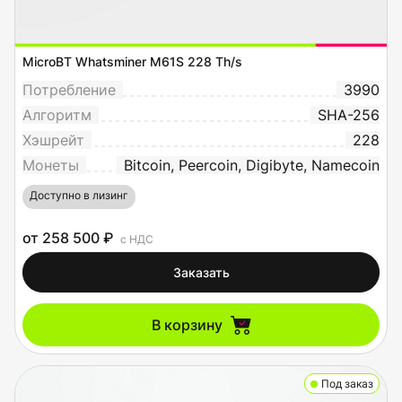
MicroBT Whatsminer M61S 228 Th/s
Потребление
3990
Алгоритм
SHA-256
Хэшрейт
228
Монеты
Bitcoin, Peercoin, Digibyte, Namecoin
Доступно в лизинг
от 258 500 ₽
с НДС
Заказать
В корзину
Под заказ