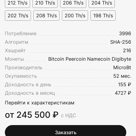
212 Th/s
210 Th/s
206 Th/s
204 Th/s
202 Th/s
208 Th/s
200 Th/s
198 Th/s
Потребление
3996
Алгоритм
SHA-256
Хэшрейт
216
Монеты
Bitcoin
Peercoin
Namecoin
Digibyte
Производитель
MicroBt
Окупаемость
52 мес.
Доходность в день
155 ₽
Доходность в месяц
4727 ₽
Перейти к характеристикам
от 245 500 ₽
с НДС
Заказать