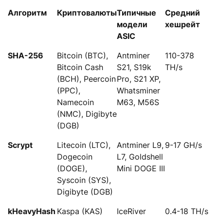
Алгоритм
Криптовалюты
Типичные
Средний
модели
хешрейт
ASIC
SHA-256
Bitcoin (BTC),
Antminer
110-378
Bitcoin Cash
S21, S19k
TH/s
(BCH), Peercoin
Pro, S21 XP,
(PPC),
Whatsminer
Namecoin
M63, M56S
(NMC), Digibyte
(DGB)
Scrypt
Litecoin (LTC),
Antminer L9,
9-17 GH/s
Dogecoin
L7, Goldshell
(DOGE),
Mini DOGE III
Syscoin (SYS),
Digibyte (DGB)
kHeavyHash
Kaspa (KAS)
IceRiver
0.4-18 TH/s