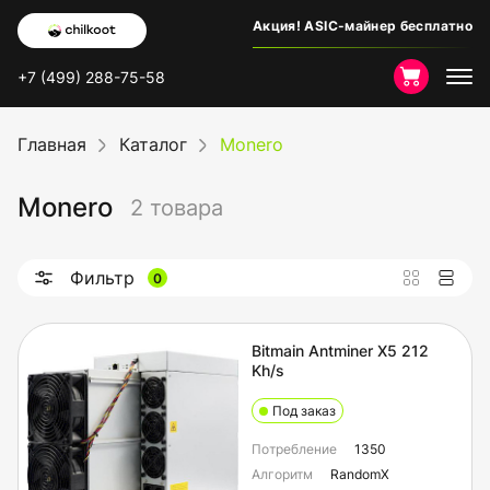
Акция! ASIC-майнер бесплатно
+7 (499) 288-75-58
Главная
Каталог
Monero
Monero
2 товара
Фильтр
0
Bitmain Antminer X5 212
Kh/s
Под заказ
Потребление
1350
Алгоритм
RandomX