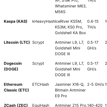
XP, S19k Pro,
TH/s
Whatsminer M63,
M56S
Kaspa (KAS)
kHeavyHash
IceRiver KS5M,
0.4-15
1
KS3M, KS0 Pro,
TH/s
Goldshell KA Box
Litecoin (LTC)
Scrypt
Antminer L9, L7,
0.5-17
Goldshell Mini
GH/s
DOGE III
Dogecoin
Scrypt
Antminer L9, L7,
0.5-17
(DOGE)
Goldshell Mini
GH/s
DOGE III
Ethereum
ETCHash
Jasminer X16-Q,
2-5 GH/s
1
Classic (ETC)
Bitmain Antminer
E9 Pro
ZCash (ZEC)
EquiHash
Antminer Z15 Pro,
140-420
1