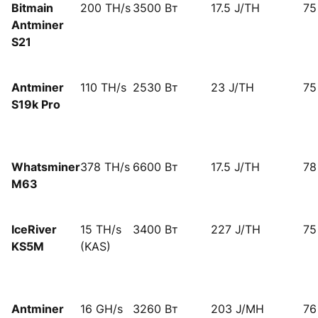
Bitmain
200 TH/s
3500 Вт
17.5 J/TH
75
Antminer
S21
Antminer
110 TH/s
2530 Вт
23 J/TH
75
S19k Pro
Whatsminer
378 TH/s
6600 Вт
17.5 J/TH
78
M63
IceRiver
15 TH/s
3400 Вт
227 J/TH
75
KS5M
(KAS)
Antminer
16 GH/s
3260 Вт
203 J/MH
76