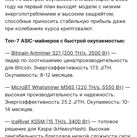
году на первый план выходят модели с низким
энергопотреблением и высоким хешрейтом,
способные приносить стабильную прибыль даже
при колебаниях курса криптовалют.
Топ-7 ASIC-майнеров с быстрой окупаемостью:
—
Bitmain Antminer
S21
(200 TH/s, 3500 Вт)
—
лидер по соотношению цена/производительность
для Bitcoin. Энергоэффективность 17.5 J/TH.
Окупаемость: 8-12 месяцев.
—
MicroBT Whatsminer M56S (220 TH/s, 5550 Вт)
—
высокая производительность и надежность.
Энергоэффективность 25.2 J/TH. Окупаемость: 10-
14 месяцев.
—
IceRiver KS5M (15 TH/s, 3400 Вт)
— топовое
решение для Kaspa (kHeavyHash). Высокая
рентабельность благодаря низкой сложности сети.