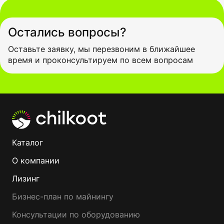
влияет на прибыль. Современные асики имеют 10-
—
20 J/TH.
Goldshell (Китай)
— производитель компактных
"домашних" майнеров. Славится низким уровнем
Остались вопросы?
шума и энергопотреблением. Идеальны для
начинающих.
Оставьте заявку, мы перезвоним в ближайшее
Рекомендация:
Для профессионального майнинга
время и проконсультируем по всем вопросам
выбирайте Bitmain или MicroBT. Для домашнего
использования подойдут Goldshell или IceRiver.
Каталог
О компании
Лизинг
Бизнес-план по майнингу
Консультации по оборудованию