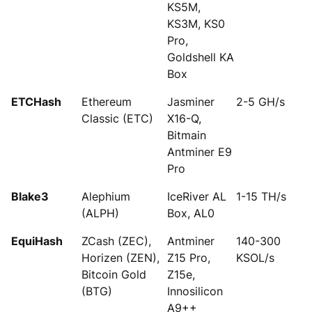
KS5M,
KS3M, KS0
Pro,
Goldshell KA
Box
ETCHash
Ethereum
Jasminer
2-5 GH/s
Classic (ETC)
X16-Q,
Bitmain
Antminer E9
Pro
Blake3
Alephium
IceRiver AL
1-15 TH/s
(ALPH)
Box, AL0
EquiHash
ZCash (ZEC),
Antminer
140-300
Horizen (ZEN),
Z15 Pro,
KSOL/s
Bitcoin Gold
Z15e,
(BTG)
Innosilicon
A9++