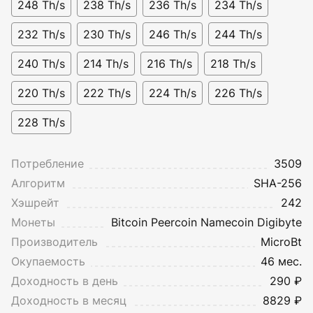
248 Th/s
238 Th/s
236 Th/s
234 Th/s
232 Th/s
230 Th/s
246 Th/s
244 Th/s
240 Th/s
214 Th/s
216 Th/s
218 Th/s
220 Th/s
222 Th/s
224 Th/s
226 Th/s
228 Th/s
Потребление
3509
Алгоритм
SHA-256
Хэшрейт
242
Монеты
Bitcoin
Peercoin
Namecoin
Digibyte
Производитель
MicroBt
Окупаемость
46 мес.
Доходность в день
290 ₽
Доходность в месяц
8829 ₽