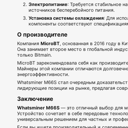
Электропитание
: Требуется стабильное н
источников бесперебойного питания.
Установка системы охлаждения
: Для исп
компоненты соответствуют спецификациям
О производителе
Компания
MicroBT
, основанная в 2016 году в К
Она занимает второе место в глобальной инду
только Bitmain.
MicroBT зарекомендовала себя как производит
Майнеры этой компании отличаются долговечн
энергоэффективности.
Whatsminer M66S стал очередным доказательст
лидирующие позиции на рынке, предлагая сов
Заключение
Whatsminer M66S
— это отличный выбор для ма
Устройство сочетает в себе передовые техноло
универсальным решением для частных и профе
Если вы ищете производительный и современны