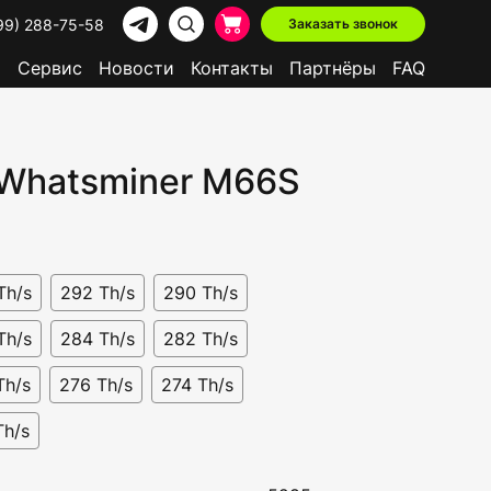
99) 288-75-58
Заказать звонок
р
Сервис
Новости
Контакты
Партнёры
FAQ
 Whatsminer M66S
Доступно в лизинг
Th/s
292 Th/s
290 Th/s
Th/s
284 Th/s
282 Th/s
Th/s
276 Th/s
274 Th/s
Th/s