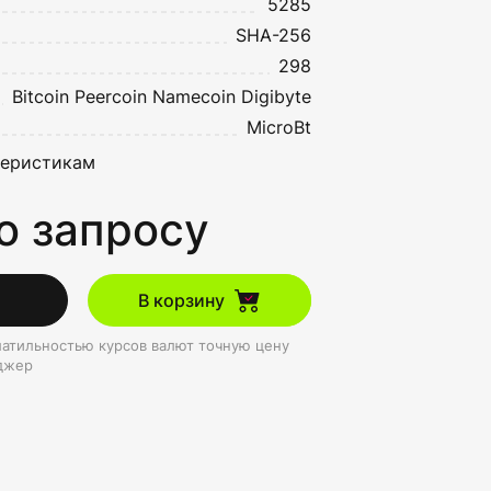
5285
SHA-256
298
Bitcoin
Peercoin
Namecoin
Digibyte
MicroBt
теристикам
о запросу
В корзину
олатильностью курсов валют точную цену
джер