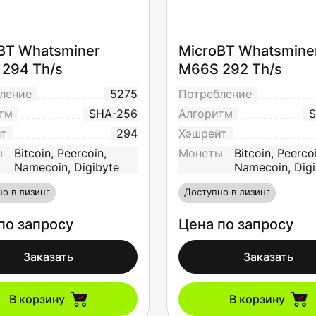
BT Whatsminer
MicroBT Whatsmine
294 Th/s
M66S 292 Th/s
ление
5275
Потребление
тм
SHA-256
Алгоритм
S
йт
294
Хэшрейт
ы
Bitcoin, Peercoin,
Монеты
Bitcoin, Peerco
Namecoin, Digibyte
Namecoin, Digi
о в лизинг
Доступно в лизинг
по запросу
Цена по запросу
Заказать
Заказать
В корзину
В корзину