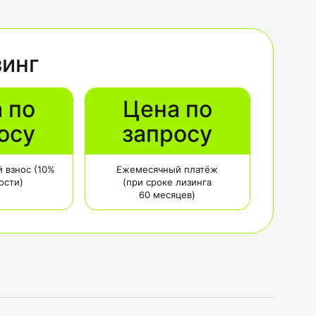
зинг
 по
Цена по
осу
запросу
 взнос (10%
Ежемесячный платёж
ости)
(при сроке лизинга
60 месяцев)