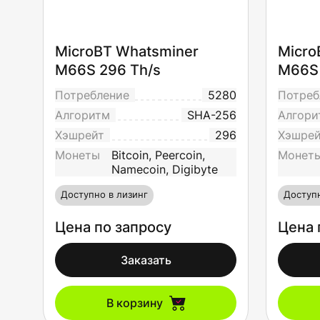
MicroBT Whatsminer
Micro
M66S 296 Th/s
M66S 
Потребление
5280
Потреб
Алгоритм
SHA-256
Алгори
Хэшрейт
296
Хэшре
Монеты
Bitcoin, Peercoin,
Монет
Namecoin, Digibyte
Доступно в лизинг
Доступн
Цена по запросу
Цена 
Заказать
В корзину