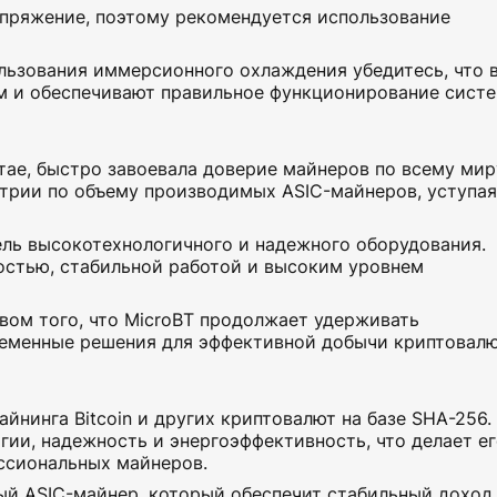
апряжение, поэтому рекомендуется использование
ользования иммерсионного охлаждения убедитесь, что 
 и обеспечивают правильное функционирование систе
итае, быстро завоевала доверие майнеров по всему мир
стрии по объему производимых ASIC-майнеров, уступая
ель высокотехнологичного и надежного оборудования.
остью, стабильной работой и высоким уровнем
вом того, что MicroBT продолжает удерживать
ременные решения для эффективной добычи криптовалю
йнинга Bitcoin и других криптовалют на базе SHA-256.
гии, надежность и энергоэффективность, что делает е
ссиональных майнеров.
й ASIC-майнер, который обеспечит стабильный доход