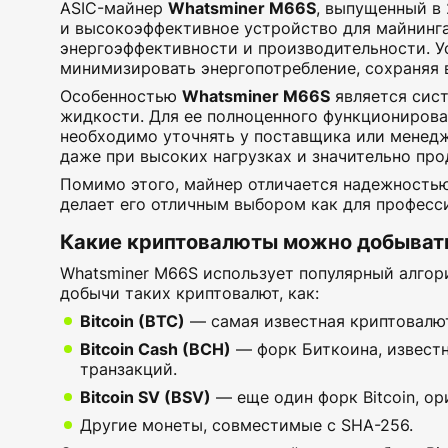
ASIC-майнер
Whatsminer M66S
, выпущенный в
и высокоэффективное устройство для майнинга
энергоэффективности и производительности. Ус
минимизировать энергопотребление, сохраняя
Особенностью
Whatsminer M66S
является сис
жидкости. Для ее полноценного функционирова
необходимо уточнять у поставщика или менедж
даже при высоких нагрузках и значительно про
Помимо этого, майнер отличается надежностью
делает его отличным выбором как для професс
Какие криптовалюты можно добыват
Whatsminer M66S использует популярный алго
добычи таких криптовалют, как:
Bitcoin (BTC)
— самая известная криптовалют
Bitcoin Cash (BCH)
— форк Биткоина, извест
транзакций.
Bitcoin SV (BSV)
— еще один форк Bitcoin, о
Другие монеты, совместимые с SHA-256.