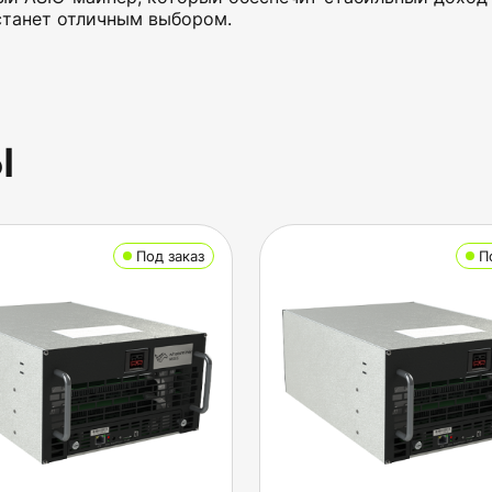
танет отличным выбором.
ы
Под заказ
П