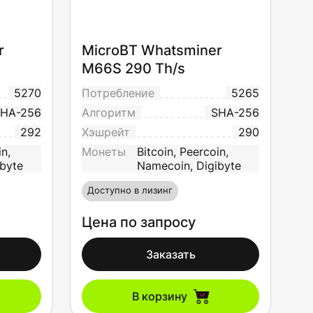
r
MicroBT Whatsminer
M66S 290 Th/s
5270
Потребление
5265
HA-256
Алгоритм
SHA-256
292
Хэшрейт
290
in,
Монеты
Bitcoin, Peercoin,
byte
Namecoin, Digibyte
Доступно в лизинг
Цена по запросу
Заказать
В корзину