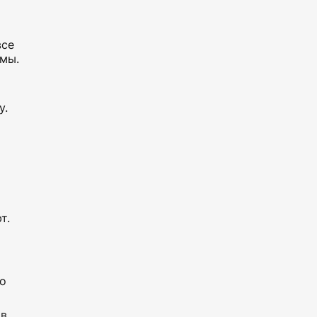
все
мы.
у.
т.
го
 в