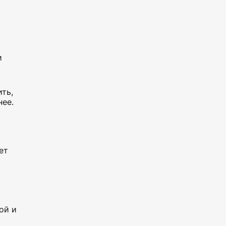
и
ть,
нее.
ет
ой и