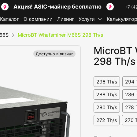
Акция! ASIC-майнер бесплатно
+7 (4
Каталог
О компании
Лизинг
Услуги
Калькулято
M66S
MicroBT Whatsminer M66S 298 Th/s
MicroBT
Доступно в лизинг
298 Th/s
296 Th/s
294 
288 Th/s
286 
280 Th/s
278 
272 Th/s
270 