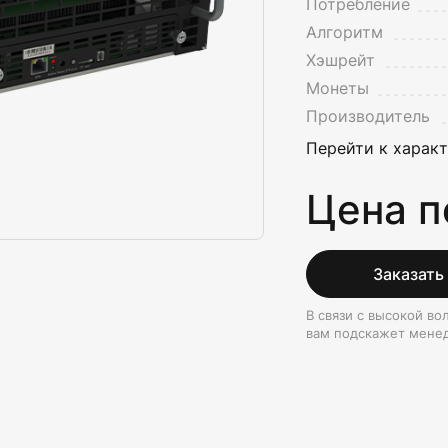
Потребление
Алгоритм
Хэшрейт
Монеты
Производитель
Перейти к харак
Цена п
Заказать
В связи с высокой в
вам подскажет мене