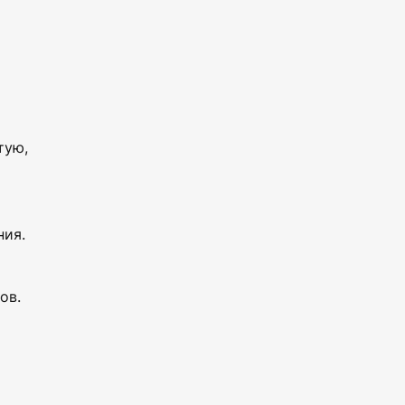
тую,
ния.
ов.