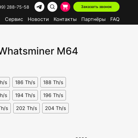
99) 288-75-58
Заказать звонок
р
Сервис
Новости
Контакты
Партнёры
FAQ
 Whatsminer M64
h/s
186 Th/s
188 Th/s
h/s
194 Th/s
196 Th/s
Th/s
202 Th/s
204 Th/s