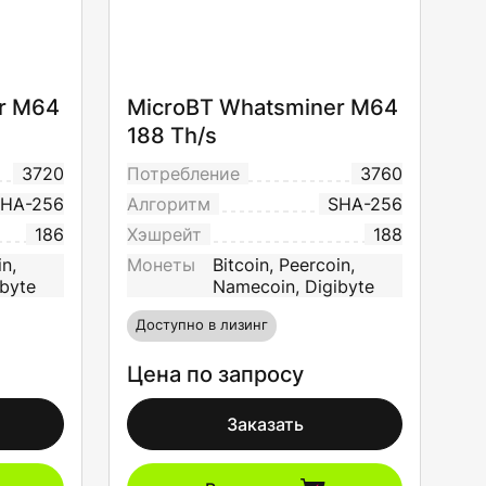
r M64
MicroBT Whatsminer M64
188 Th/s
3720
Потребление
3760
HA-256
Алгоритм
SHA-256
186
Хэшрейт
188
in,
Монеты
Bitcoin, Peercoin,
byte
Namecoin, Digibyte
Доступно в лизинг
Цена по запросу
Заказать