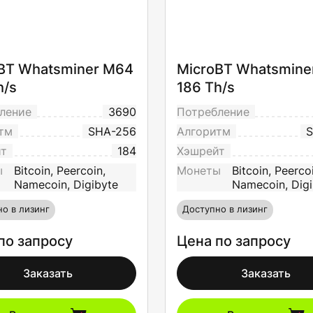
BT Whatsminer M64
MicroBT Whatsmine
h/s
186 Th/s
ление
3690
Потребление
тм
SHA-256
Алгоритм
S
йт
184
Хэшрейт
ы
Bitcoin, Peercoin,
Монеты
Bitcoin, Peerco
Namecoin, Digibyte
Namecoin, Digi
о в лизинг
Доступно в лизинг
по запросу
Цена по запросу
Заказать
Заказать