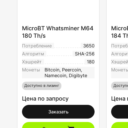
MicroBT Whatsminer M64
Micro
180 Th/s
184 T
Потребление
3650
Потреб
Алгоритм
SHA-256
Алгори
Хэшрейт
180
Хэшре
Монеты
Bitcoin, Peercoin,
Монет
Namecoin, Digibyte
Доступно в лизинг
Доступн
Цена по запросу
Цена 
Заказать