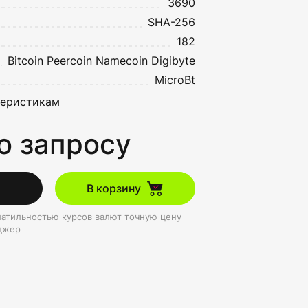
3690
SHA-256
182
Bitcoin
Peercoin
Namecoin
Digibyte
MicroBt
теристикам
о запросу
В корзину
олатильностью курсов валют точную цену
джер