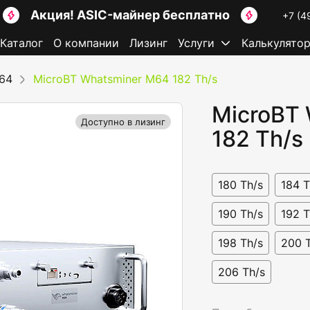
Акция! ASIC-майнер бесплатно
+7 (4
Каталог
О компании
Лизинг
Услуги
Калькулято
64
MicroBT Whatsminer M64 182 Th/s
MicroBT
Доступно в лизинг
182 Th/s
180 Th/s
184 T
190 Th/s
192 T
198 Th/s
200 
206 Th/s