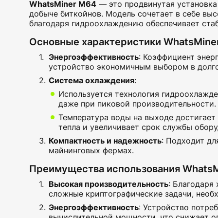
WhatsMiner M64
— это продвинутая установка
добыче биткойнов. Модель сочетает в себе вы
благодаря гидроохлаждению обеспечивает стаб
Основные характеристики WhatsMine
Энергоэффективность
: Коэффициент эне
устройство экономичным выбором в долго
Система охлаждения
:
Используется технология гидроохлажде
даже при пиковой производительности.
Температура воды на выходе достигает
тепла и увеличивает срок службы обору
Компактность и надежность
: Подходит дл
майнинговых фермах.
Преимущества использования WhatsM
Высокая производительность
:
Благодаря 
сложные криптографические задачи, необ
Энергоэффективность
:
Устройство потреб
вычислительной мощности, что снижает о