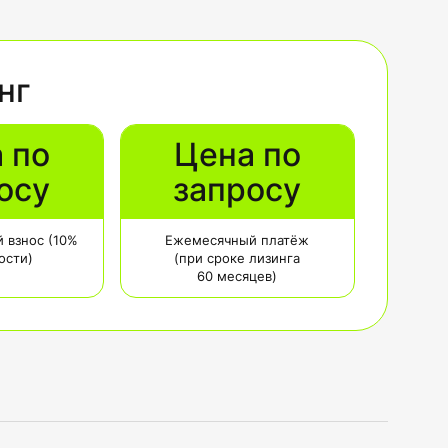
нг
 по
Цена по
осу
запросу
 взнос (10%
Ежемесячный платёж
ости)
(при сроке лизинга
60 месяцев)