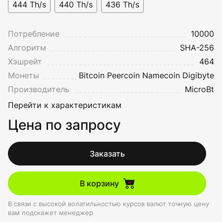
444 Th/s
440 Th/s
436 Th/s
Потребление
10000
Алгоритм
SHA-256
Хэшрейт
464
Монеты
Bitcoin
Peercoin
Namecoin
Digibyte
Производитель
MicroBt
Перейти к характеристикам
Цена по запросу
Заказать
В корзину
В связи с высокой волатильностью курсов валют точную цену
вам подскажет менеджер