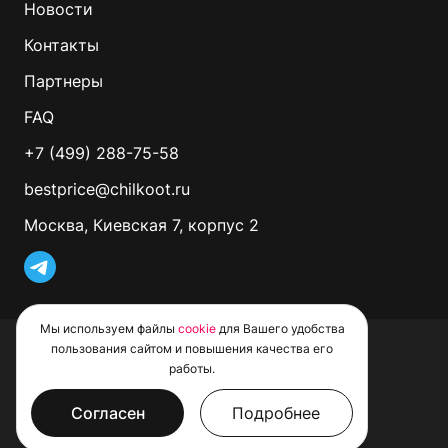
Новости
Контакты
Партнеры
FAQ
+7 (499) 288-75-58
bestprice@chilkoot.ru
Москва, Киевская 7, корпус 2
Мы используем файлы
cookie
для Вашего удобства
© 2026 CHILKOOT. Все права защищены
пользования сайтом и повышения качества его
Политика обработки файлов Cookie
работы.
Пользовательское соглашение
Политика конфиденциальности
Условия проведения рекламных акций
Согласен
Подробнее
Не является публичной офертой