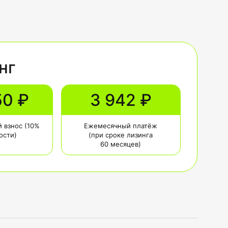
нг
50 ₽
3 942 ₽
 взнос (10%
Ежемесячный платёж
ости)
(при сроке лизинга
60 месяцев)