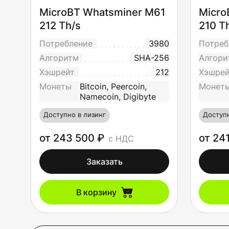
MicroBT Whatsminer M61
Micro
212 Th/s
210 T
Потребление
3980
Потреб
Алгоритм
SHA-256
Алгори
Хэшрейт
212
Хэшре
Монеты
Bitcoin, Peercoin,
Монет
Namecoin, Digibyte
Доступно в лизинг
Доступн
от 243 500 ₽
от 24
с НДС
Заказать
В корзину