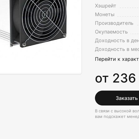
Хэшрейт
Монеты
Производитель
Окупаемость
Доходность в де
Доходность в ме
Перейти к харак
от 236
Заказать
В связи с высокой в
вам подскажет мене