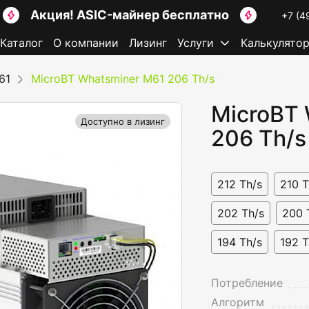
Акция! ASIC-майнер бесплатно
+7 (4
Каталог
О компании
Лизинг
Услуги
Калькулято
61
MicroBT Whatsminer M61 206 Th/s
MicroBT 
Доступно в лизинг
206 Th/s
212 Th/s
210 T
202 Th/s
200 
194 Th/s
192 T
Потребление
Алгоритм