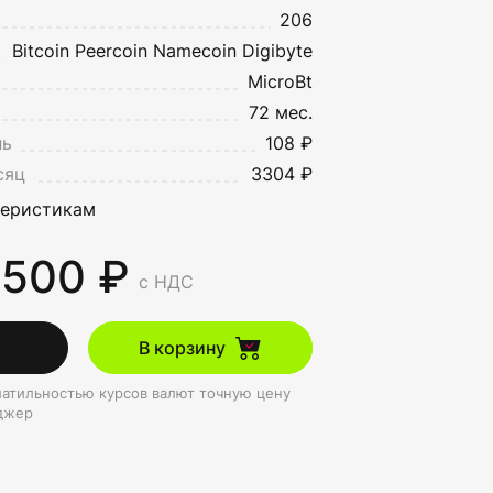
206
Bitcoin
Peercoin
Namecoin
Digibyte
MicroBt
72 мес.
нь
108 ₽
сяц
3304 ₽
теристикам
 500 ₽
с НДС
В корзину
олатильностью курсов валют точную цену
джер