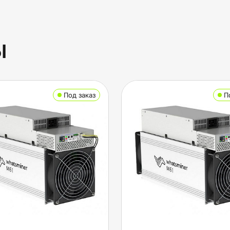
ы
Под заказ
П