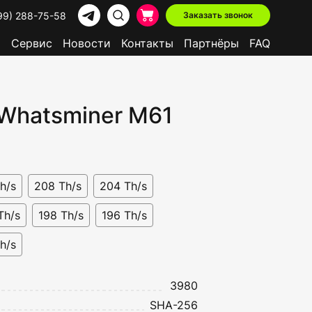
99) 288-75-58
Заказать звонок
р
Сервис
Новости
Контакты
Партнёры
FAQ
Whatsminer M61
Доступно в лизинг
h/s
208 Th/s
204 Th/s
Th/s
198 Th/s
196 Th/s
h/s
3980
SHA-256