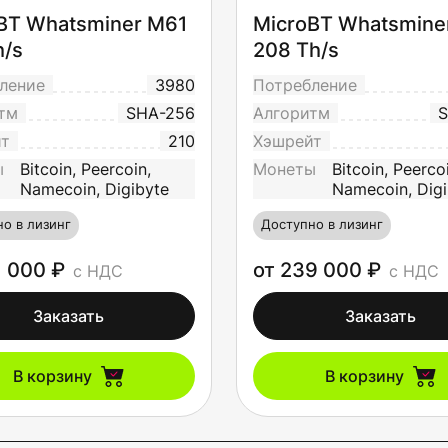
BT Whatsminer M61
MicroBT Whatsmine
h/s
208 Th/s
ление
3980
Потребление
тм
SHA-256
Алгоритм
S
йт
210
Хэшрейт
ы
Bitcoin, Peercoin,
Монеты
Bitcoin, Peerco
Namecoin, Digibyte
Namecoin, Digi
о в лизинг
Доступно в лизинг
1 000 ₽
от 239 000 ₽
с НДС
с НДС
Заказать
Заказать
В корзину
В корзину