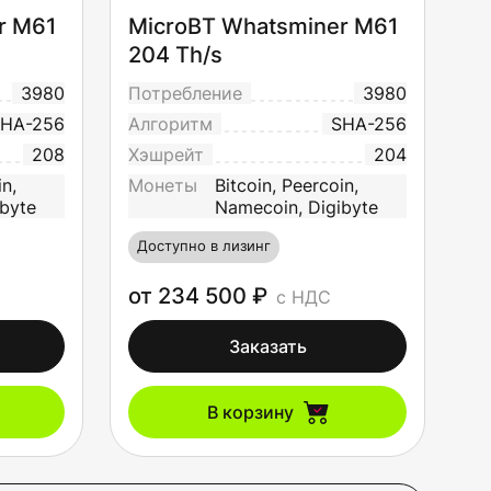
r M61
MicroBT Whatsminer M61
204 Th/s
3980
Потребление
3980
HA-256
Алгоритм
SHA-256
208
Хэшрейт
204
in,
Монеты
Bitcoin, Peercoin,
byte
Namecoin, Digibyte
Доступно в лизинг
от 234 500 ₽
с НДС
Заказать
В корзину