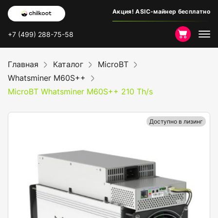
Акция! ASIC-майнер бесплатно
+7 (499) 288-75-58
Главная
Каталог
MicroBT
Whatsminer M60S++
MicroBT Whatsminer M60S++ 210 Th/s
Доступно в лизинг