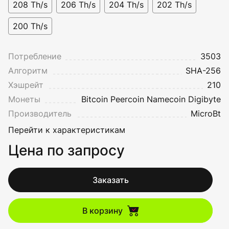
208 Th/s
206 Th/s
204 Th/s
202 Th/s
200 Th/s
Потребление
3503
Алгоритм
SHA-256
Хэшрейт
210
Монеты
Bitcoin
Peercoin
Namecoin
Digibyte
Производитель
MicroBt
Перейти к характеристикам
Цена по запросу
Заказать
В корзину