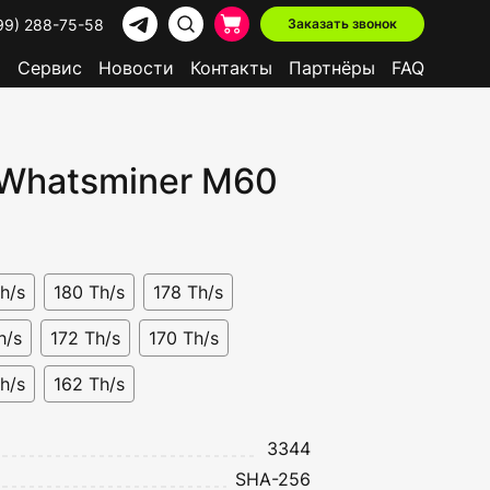
99) 288-75-58
Заказать звонок
р
Сервис
Новости
Контакты
Партнёры
FAQ
 Whatsminer M60
Доступно в лизинг
h/s
180 Th/s
178 Th/s
h/s
172 Th/s
170 Th/s
h/s
162 Th/s
3344
SHA-256