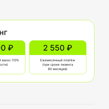
нг
00 ₽
2 550 ₽
 взнос (10%
Ежемесячный платёж
ости)
(при сроке лизинга
60 месяцев)