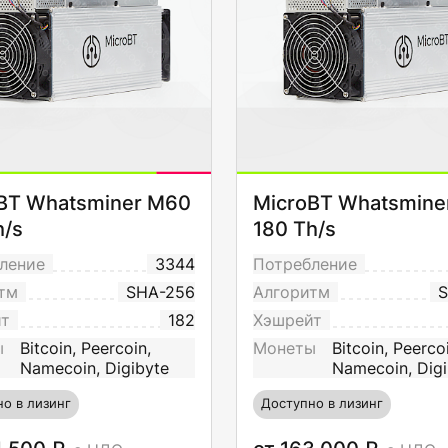
BT Whatsminer M60
MicroBT Whatsmine
h/s
180 Th/s
ление
3344
Потребление
тм
SHA-256
Алгоритм
S
йт
182
Хэшрейт
ы
Bitcoin, Peercoin,
Монеты
Bitcoin, Peerco
Namecoin, Digibyte
Namecoin, Digi
о в лизинг
Доступно в лизинг