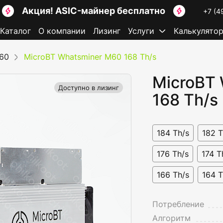
Акция! ASIC-майнер бесплатно
+7 (4
Каталог
О компании
Лизинг
Услуги
Калькулято
60
MicroBT Whatsminer M60 168 Th/s
MicroBT
Доступно в лизинг
168 Th/s
184 Th/s
182 T
176 Th/s
174 T
166 Th/s
164 T
Потребление
Алгоритм