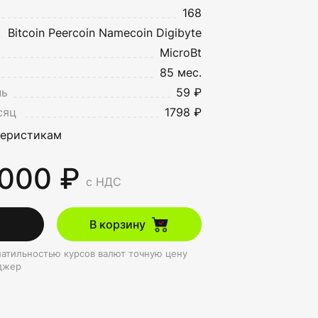
168
Bitcoin
Peercoin
Namecoin
Digibyte
MicroBt
85 мес.
нь
59 ₽
сяц
1798 ₽
теристикам
 000 ₽
с НДС
В корзину
олатильностью курсов валют точную цену
джер