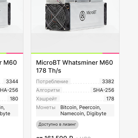
r M60
MicroBT Whatsminer M60
178 Th/s
3344
Потребление
3382
HA-256
Алгоритм
SHA-256
180
Хэшрейт
178
in,
Монеты
Bitcoin, Peercoin,
byte
Namecoin, Digibyte
Доступно в лизинг