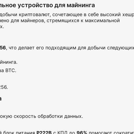
ьное устройство для майнинга
добычи криптовалют, сочетающее в себе высокий хеш
чено для майнеров, стремящихся к максимальной
х.
56
, что делает его подходящим для добычи следующи
йнинга.
а BTC.
56.
а
сокую скорость обработки данных.
й блок питания
P222B
с КПД до
96%
помогают сократи