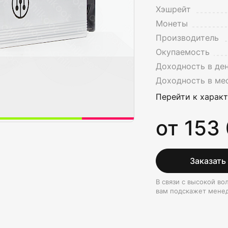
Хэшрейт
Монеты
Производитель
Окупаемость
Доходность в де
Доходность в ме
Перейти к харак
от 153
Заказать
В связи с высокой в
вам подскажет мене