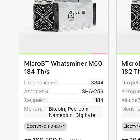
MicroBT Whatsminer M60
Micro
184 Th/s
182 T
Потребление
3344
Потреб
Алгоритм
SHA-256
Алгори
Хэшрейт
184
Хэшре
Монеты
Bitcoin, Peercoin,
Монет
Namecoin, Digibyte
Доступно в лизинг
Доступн