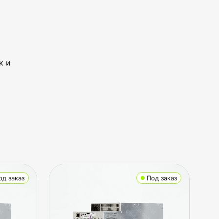
к и
од заказ
Под заказ