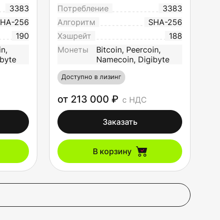
3383
Потребление
3383
HA-256
Алгоритм
SHA-256
190
Хэшрейт
188
in,
Монеты
Bitcoin, Peercoin,
byte
Namecoin, Digibyte
Доступно в лизинг
от 213 000 ₽
с НДС
Заказать
В корзину