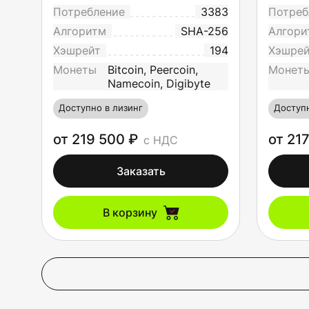
Потребление
3383
Потреб
Алгоритм
SHA-256
Алгори
Хэшрейт
194
Хэшре
Монеты
Bitcoin, Peercoin,
Монет
Namecoin, Digibyte
Доступно в лизинг
Доступн
от 219 500 ₽
от 21
с НДС
Заказать
В корзину