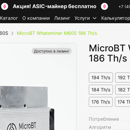
Акция! ASIC-майнер бесплатно
+7 (4
Каталог
О компании
Лизинг
Услуги
Калькулято
M60S
MicroBT Whatsminer M60S 186 Th/s
MicroBT
Доступно в лизинг
186 Th/s
194 Th/s
192 T
184 Th/s
182 T
176 Th/s
174 T
Потребление
Алгоритм