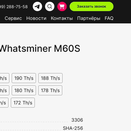
99) 288-75-58
Заказать звонок
р
Сервис
Новости
Контакты
Партнёры
FAQ
 Whatsminer M60S
Доступно в лизинг
h/s
190 Th/s
188 Th/s
h/s
180 Th/s
178 Th/s
h/s
172 Th/s
3306
SHA-256