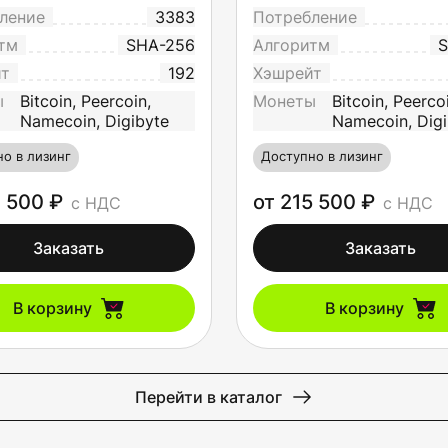
ление
3383
Потребление
тм
SHA-256
Алгоритм
S
йт
192
Хэшрейт
ы
Bitcoin, Peercoin,
Монеты
Bitcoin, Peerco
Namecoin, Digibyte
Namecoin, Digi
о в лизинг
Доступно в лизинг
7 500 ₽
от 215 500 ₽
с НДС
с НДС
Заказать
Заказать
В корзину
В корзину
Перейти в каталог