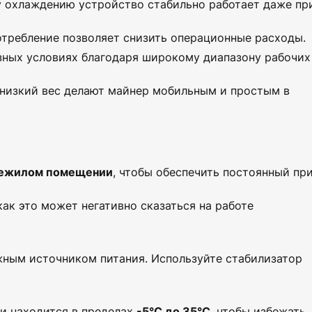
у охлаждению устройство стабильно работает даже пр
отребление позволяет снизить операционные расходы.
азных условиях благодаря широкому диапазону рабочих
 низкий вес делают майнер мобильным и простым в
нежилом помещении
, чтобы обеспечить постоянный пр
как это может негативно сказаться на работе
жным источником питания. Используйте стабилизатор
ии находится в пределах
-5°C до 35°C
, чтобы избежать