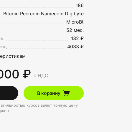
186
Bitcoin
Peercoin
Namecoin
Digibyte
MicroBt
52 мес.
нь
132 ₽
сяц
4033 ₽
теристикам
 000 ₽
с НДС
В корзину
олатильностью курсов валют точную цену
джер