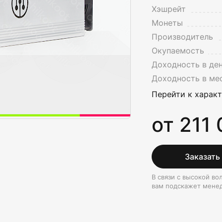
Хэшрейт
Монеты
Производитель
Окупаемость
Доходность в де
Доходность в ме
Перейти к харак
от 211
Заказать
В связи с высокой в
вам подскажет мене