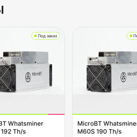
ы
Под заказ
П
BT Whatsminer
MicroBT Whatsmine
192 Th/s
M60S 190 Th/s