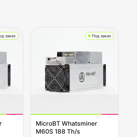
од заказ
Под заказ
r
MicroBT Whatsminer
M60S 188 Th/s