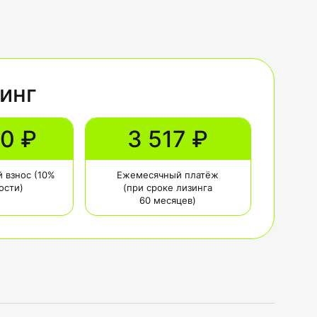
зинг
00 ₽
3 517 ₽
 взнос (10%
Ежемесячный платёж
ости)
(при сроке лизинга
60 месяцев)