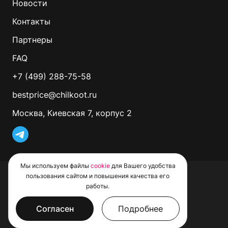
Новости
Контакты
Партнеры
FAQ
+7 (499) 288-75-58
bestprice@chilkoot.ru
Москва, Киевская 7, корпус 2
Мы используем файлы
cookie
для Вашего удобства
© 2026 CHILKOOT. Все права защищены
пользования сайтом и повышения качества его
Политика обработки файлов Cookie
работы.
Пользовательское соглашение
Политика конфиденциальности
Условия проведения рекламных акций
Согласен
Подробнее
Не является публичной офертой