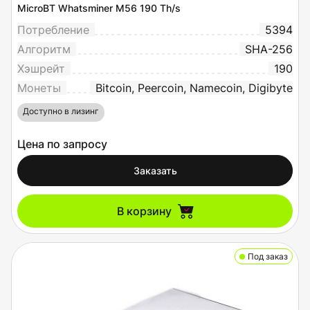
MicroBT Whatsminer M56 190 Th/s
Потребление
5394
Алгоритм
SHA-256
Хэшрейт
190
Монеты
Bitcoin, Peercoin, Namecoin, Digibyte
Доступно в лизинг
Цена по запросу
Заказать
В корзину
Под заказ