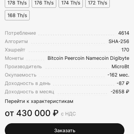
178 Th/s
176 Th/s
174 Th/s
172 Th/s
168 Th/s
Потребление
4614
Алгоритм
SHA-256
Хэшрейт
170
Монеты
Bitcoin
Peercoin
Namecoin
Digibyte
Производитель
MicroBt
Окупаемость
-162 мес.
Доходность в день
-87 ₽
Доходность в месяц
-2658 ₽
Перейти к характеристикам
от 430 000 ₽
с НДС
Заказать