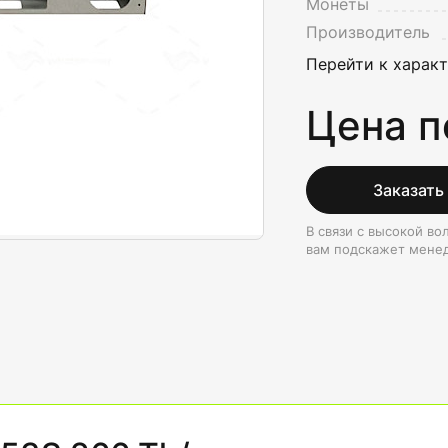
Монеты
Производитель
Перейти к харак
Цена п
Заказать
В связи с высокой в
вам подскажет мене