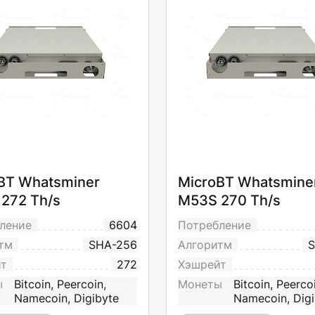
BT Whatsminer
MicroBT Whatsmine
272 Th/s
M53S 270 Th/s
ление
6604
Потребление
тм
SHA-256
Алгоритм
S
йт
272
Хэшрейт
ы
Bitcoin, Peercoin,
Монеты
Bitcoin, Peerco
Namecoin, Digibyte
Namecoin, Digi