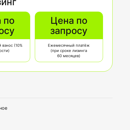
зинг
 по
Цена по
осу
запросу
 взнос (10%
Ежемесячный платёж
ости)
(при сроке лизинга
60 месяцев)
ное