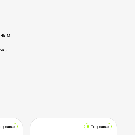
нным
ько
од заказ
Под заказ