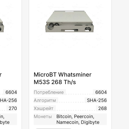
r
MicroBT Whatsminer
M53S 268 Th/s
6604
Потребление
6604
HA-256
Алгоритм
SHA-256
270
Хэшрейт
268
in,
Монеты
Bitcoin, Peercoin,
byte
Namecoin, Digibyte