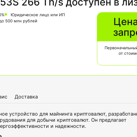
53S 266 Th/s доступен в ли
0%
Юридическое лицо или ИП
Цена
 до 500 млн рублей
запр
Первоначальный
от стоим
вис
Доставка
ое устройство для майнинга криптовалют, разработан
орудования для добычи криптовалют. Он предлагает
нергоэффективности и надежности.