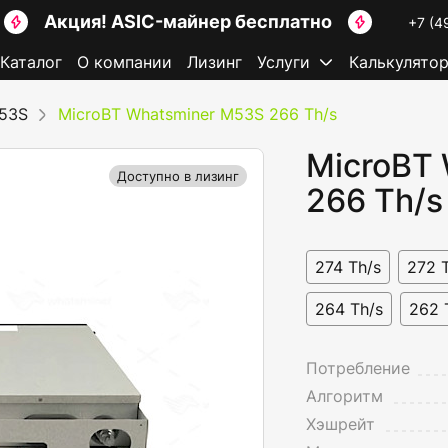
Акция! ASIC-майнер бесплатно
+7 (4
Каталог
О компании
Лизинг
Услуги
Калькулято
M53S
MicroBT Whatsminer M53S 266 Th/s
MicroBT
Доступно в лизинг
266 Th/s
274 Th/s
272 
264 Th/s
262 
Потребление
Алгоритм
Хэшрейт