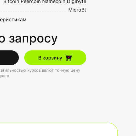
Bitcoin
Peercoin
Namecoin
Digibyte
MicroBt
теристикам
о запросу
В корзину
олатильностью курсов валют точную цену
джер