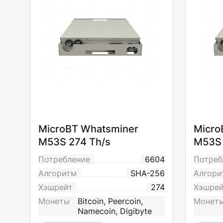
MicroBT Whatsminer
Micro
M53S 274 Th/s
M53S 
Потребление
6604
Потреб
Алгоритм
SHA-256
Алгори
Хэшрейт
274
Хэшре
Монеты
Bitcoin, Peercoin,
Монет
Namecoin, Digibyte