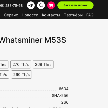
99) 288-75-58
Заказать звонок
р
Сервис
Новости
Контакты
Партнёры
FAQ
 Whatsminer M53S
Доступно в лизинг
Th/s
270 Th/s
268 Th/s
Th/s
260 Th/s
6604
SHA-256
266