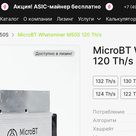
Акция! ASIC-майнер бесплатно
+7 (4
Каталог
О компании
Лизинг
Услуги
Калькулято
M50S
MicroBT Whatsminer M50S 120 Th/s
MicroBT
Доступно в лизинг
120 Th/s
132 Th/s
130 T
124 Th/s
122 T
Потребление
Алгоритм
Хэшрейт