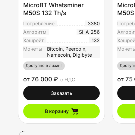
MicroBT Whatsminer
Micro
M50S 132 Th/s
M50S 
Потребление
3380
Потреб
Алгоритм
SHA-256
Алгори
Хэшрейт
132
Хэшре
Монеты
Bitcoin, Peercoin,
Монет
Namecoin, Digibyte
Доступно в лизинг
Доступн
от 76 000 ₽
от 75
с НДС
Заказать
В корзину