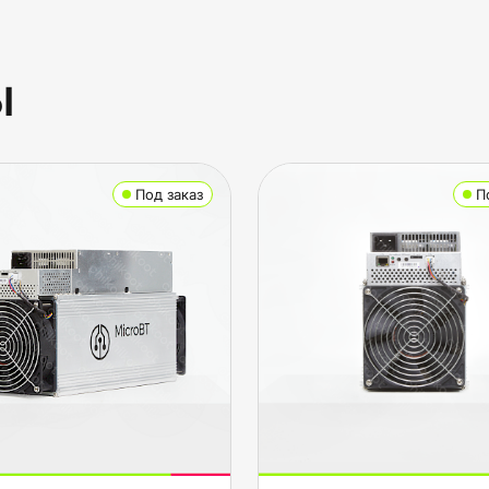
ы
Под заказ
П