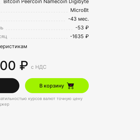
Bitcoin
Peercoin
Namecoin
Digibyte
MicroBt
-43 мес.
нь
-53 ₽
сяц
-1635 ₽
теристикам
000 ₽
с НДС
В корзину
олатильностью курсов валют точную цену
джер