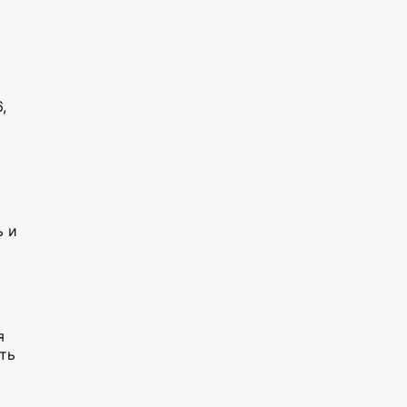
,
ь и
я
ть