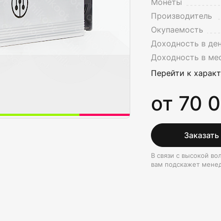
Монеты
Производитель
Окупаемость
Доходность в де
Доходность в ме
Перейти к харак
от 70 
Заказать
В связи с высокой в
вам подскажет мене