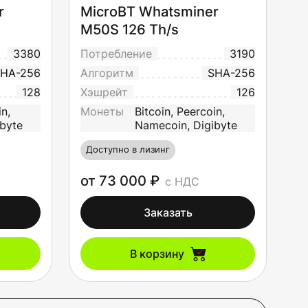
r
MicroBT Whatsminer
M50S 126 Th/s
3380
Потребление
3190
HA-256
Алгоритм
SHA-256
128
Хэшрейт
126
in,
Монеты
Bitcoin, Peercoin,
byte
Namecoin, Digibyte
Доступно в лизинг
от 73 000 ₽
с НДС
Заказать
В корзину