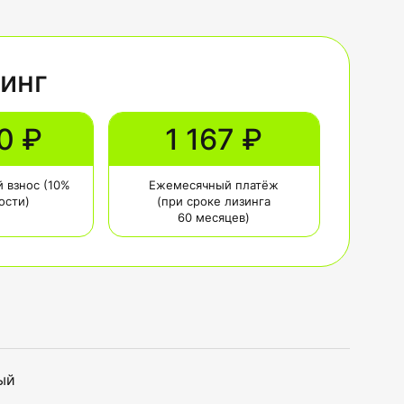
зинг
0 ₽
1 167 ₽
 взнос (10%
Ежемесячный платёж
ости)
(при сроке лизинга
60 месяцев)
ый