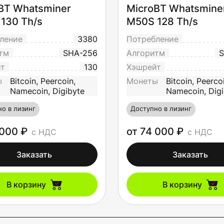
BT Whatsminer
MicroBT Whatsmine
130 Th/s
M50S 128 Th/s
ление
3380
Потребление
тм
SHA-256
Алгоритм
S
йт
130
Хэшрейт
ы
Bitcoin, Peercoin,
Монеты
Bitcoin, Peerco
Namecoin, Digibyte
Namecoin, Digi
о в лизинг
Доступно в лизинг
 000 ₽
от 74 000 ₽
с НДС
с НДС
Заказать
Заказать
В корзину
В корзину