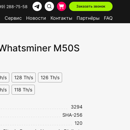
99) 288-75-58
Заказать звонок
р
Сервис
Новости
Контакты
Партнёры
FAQ
 Whatsminer M50S
Доступно в лизинг
h/s
128 Th/s
126 Th/s
h/s
118 Th/s
3294
SHA-256
120