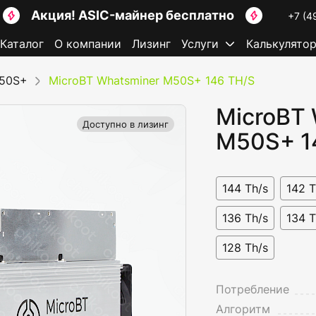
Акция! ASIC-майнер бесплатно
+7 (4
Каталог
О компании
Лизинг
Услуги
Калькулято
M50S+
MicroBT Whatsminer M50S+ 146 TH/S
MicroBT 
Доступно в лизинг
M50S+ 1
144 Th/s
142 T
136 Th/s
134 T
128 Th/s
Потребление
Алгоритм