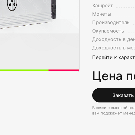
Хэшрейт
Монеты
Производитель
Окупаемость
Доходность в де
Доходность в ме
Перейти к харак
Цена п
Заказать
В связи с высокой в
вам подскажет мене