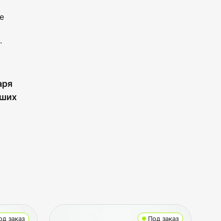
е
.
аря
чших
од заказ
Под заказ