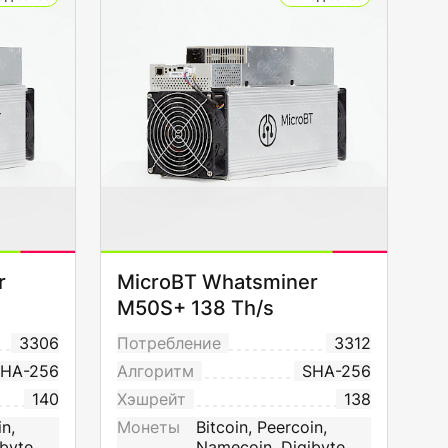
r
MicroBT Whatsminer
M50S+ 138 Th/s
3306
Потребление
3312
HA-256
Алгоритм
SHA-256
140
Хэшрейт
138
in,
Монеты
Bitcoin, Peercoin,
byte
Namecoin, Digibyte