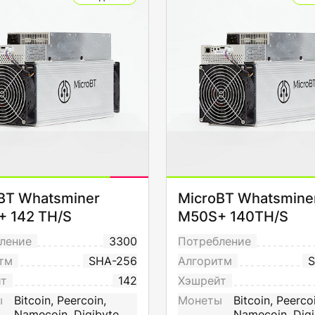
BT Whatsminer
MicroBT Whatsmine
 142 TH/S
M50S+ 140TH/S
ление
3300
Потребление
тм
SHA-256
Алгоритм
S
йт
142
Хэшрейт
ы
Bitcoin, Peercoin,
Монеты
Bitcoin, Peerco
Namecoin, Digibyte
Namecoin, Digi