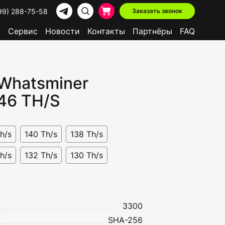
99) 288-75-58
Заказать звонок
р
Сервис
Новости
Контакты
Партнёры
FAQ
Whatsminer
Доступно в лизинг
46 TH/S
h/s
140 Th/s
138 Th/s
h/s
132 Th/s
130 Th/s
3300
SHA-256