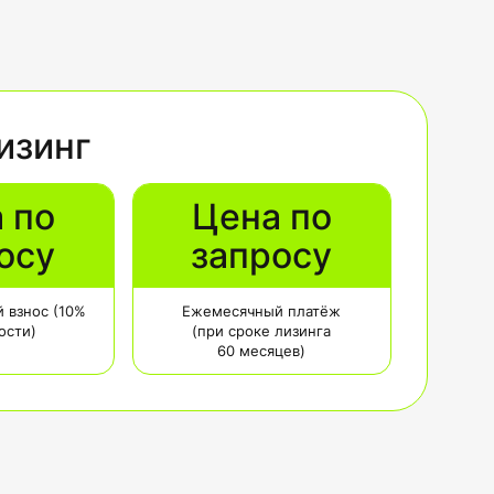
изинг
 по
Цена по
осу
запросу
 взнос (10%
Ежемесячный платёж
ости)
(при сроке лизинга
60 месяцев)