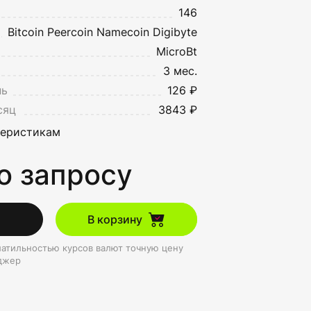
146
Bitcoin
Peercoin
Namecoin
Digibyte
MicroBt
3 мес.
нь
126 ₽
сяц
3843 ₽
теристикам
о запросу
В корзину
олатильностью курсов валют точную цену
джер