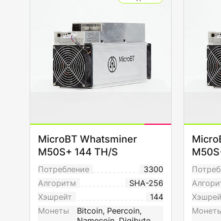
MicroBT Whatsminer
Micro
M50S+ 144 TH/S
M50S+
Потребление
3300
Потреб
Алгоритм
SHA-256
Алгори
Хэшрейт
144
Хэшре
Монеты
Bitcoin, Peercoin,
Монет
Namecoin, Digibyte