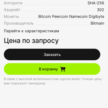
Алгоритм
SHA-256
Хэшрейт
302
Монеты
Bitcoin
Peercoin
Namecoin
Digibyte
Производитель
Bitmain
Перейти к характеристикам
Цена по запросу
Заказать
В корзину
В связи с высокой волатильностью курсов валют точную цену
вам подскажет менеджер