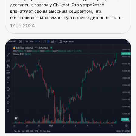
доступен к заказу у Chilkoot. Это устройство
впечатляет своим высоким хешрейтом, что
обеспечивает максимальную производительность при
майнинге Litecoin (LTC) и Dogecoin (DOGE).
17.05.2024