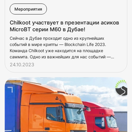
Мероприятия
Chilkoot участвует в презентации асиков
MicroBT серии M60 в Дубае!
Сейчас в Дубае проходит одно из крупнейших
событий в мире крипты — Blockchain Life 2023.
Команда Chilkoot уже находится на площадке
саммита. Одно из важнейших для нас событий —
презентация новой линейки асиков MicroBT M60!
24.10.2023