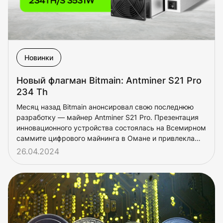
Новинки
Новый флагман Bitmain: Antminer S21 Pro
234 Th
Месяц назад Bitmain анонсировал свою последнюю
разработку — майнер Antminer S21 Pro. Презентация
инновационного устройства состоялась на Всемирном
саммите цифрового майнинга в Омане и привлекла
внимание сообщества.
26.04.2024