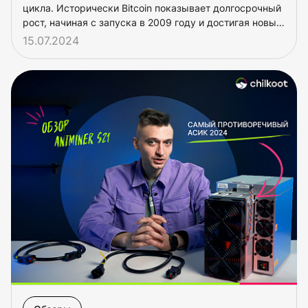
цикла. Исторически Bitcoin показывает долгосрочный
рост, начиная с запуска в 2009 году и достигая новых
вершин на протяжении каждого бычьего цикла.
15.07.2024