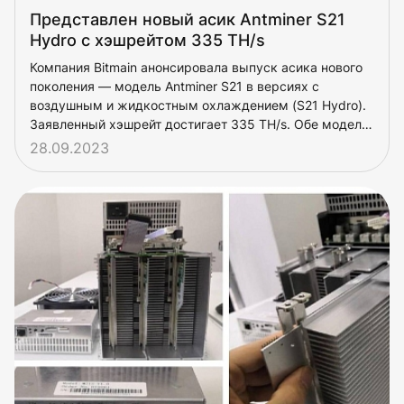
Представлен новый асик Antminer S21
Hydro с хэшрейтом 335 TH/s
Компания Bitmain анонсировала выпуск асика нового
поколения — модель Antminer S21 в версиях с
воздушным и жидкостным охлаждением (S21 Hydro).
Заявленный хэшрейт достигает 335 TH/s. Обе модели
станут доступны в марте-апреле 2024 года.
28.09.2023