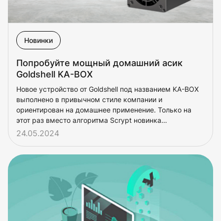
Новинки
Попробуйте мощный домашний асик
Goldshell KA-BOX
Новое устройство от Goldshell под названием KA-BOX
выполнено в привычном стиле компании и
ориентирован на домашнее применение. Только на
этот раз вместо алгоритма Scrypt новинка
поддерживает алгоритм kHeavyHash.
24.05.2024