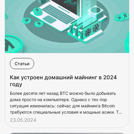
Статьи
Как устроен домашний майнинг в 2024
году
Более десяти лет назад BTC можно было добывать
дома просто на компьютере. Однако с тех пор
ситуация изменилась: сейчас для майнинга Bitcoin
требуются специальные условия и мощные асики. Тем
не менее, домашний майнинг остаётся актуальным и
23.05.2024
прибыльным.