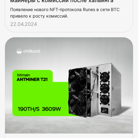
майнеры с комиссий после халвинга
Появление нового NFT-протокола Runes в сети BTC
привело к росту комиссий.
22.04.2024