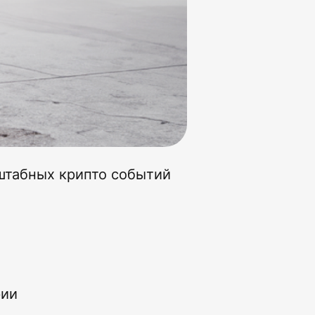
сштабных крипто событий
рии