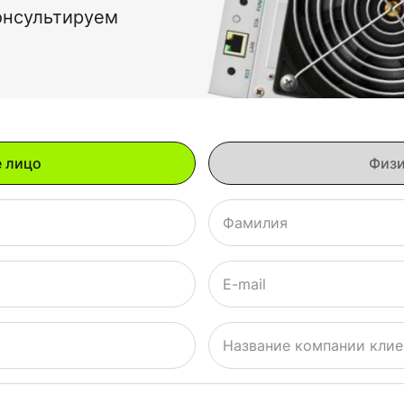
онсультируем
Фамилия
E-mail
Название компании клие