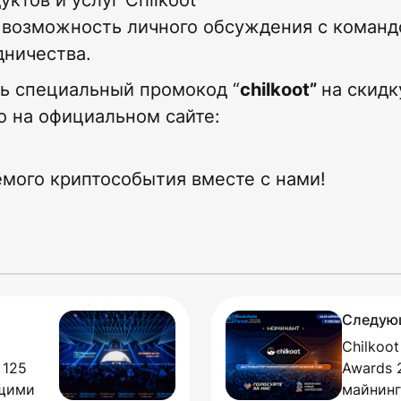
ктов и услуг Chilkoot
: возможность личного обсуждения с команд
дничества.
сть специальный промокод “
chilkoot”
на скидк
 на официальном сайте:
мого криптособытия вместе с нами!
Следую
Chilkoo
 125
Awards 
ющими
майнинг