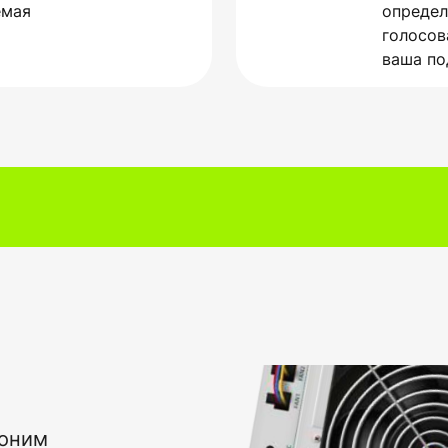
емая
определ
голосов
ваша п
воним