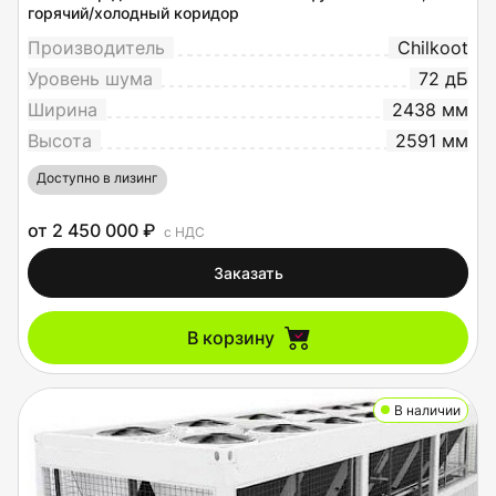
горячий/холодный коридор
Производитель
Chilkoot
Уровень шума
72 дБ
Ширина
2438 мм
Высота
2591 мм
Доступно в лизинг
от 2 450 000 ₽
с НДС
Заказать
В корзину
В наличии