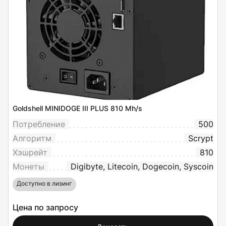
Goldshell MINIDOGE III PLUS 810 Mh/s
Потребление
500
Алгоритм
Scrypt
Хэшрейт
810
Монеты
Digibyte, Litecoin, Dogecoin, Syscoin
Доступно в лизинг
Цена по запросу