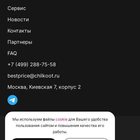
Сервис
Новости
Контакты
Партнеры
FAQ
+7 (499) 288-75-58
bestprice@chilkoot.ru
Москва, Киевская 7, корпус 2
Мы используем файлы
cookie
для Вашего удобства
© 2026 CHILKOOT. Все права защищены
пользования сайтом и повышения качества его
Политика обработки файлов Cookie
работы.
Пользовательское соглашение
Политика конфиденциальности