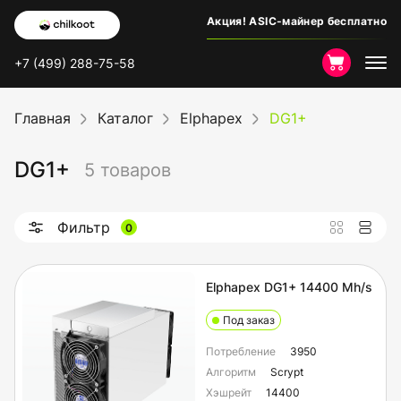
Акция! ASIC-майнер бесплатно
+7 (499) 288-75-58
Главная
Каталог
Elphapex
DG1+
DG1+
5 товаров
Фильтр
0
Elphapex DG1+ 14400 Mh/s
Под заказ
Потребление
3950
Алгоритм
Scrypt
Хэшрейт
14400