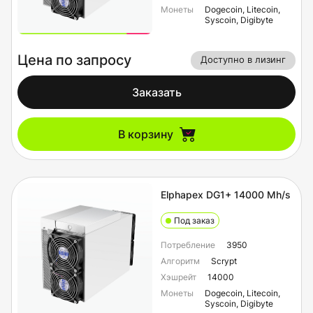
Монеты
Dogecoin, Litecoin,
Syscoin, Digibyte
Цена по запросу
Доступно в лизинг
Заказать
В корзину
Elphapex DG1+ 14000 Mh/s
Под заказ
Потребление
3950
Алгоритм
Scrypt
Хэшрейт
14000
Монеты
Dogecoin, Litecoin,
Syscoin, Digibyte