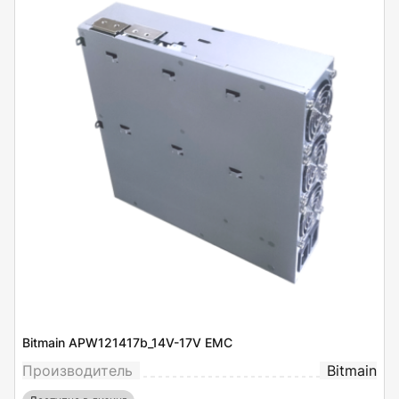
Bitmain APW121417b_14V-17V EMC
Производитель
Bitmain